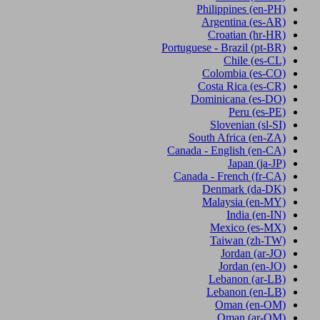
Philippines
(en-PH)
Argentina
(es-AR)
Croatian
(hr-HR)
Portuguese - Brazil
(pt-BR)
Chile
(es-CL)
Colombia
(es-CO)
Costa Rica
(es-CR)
Dominicana
(es-DO)
Peru
(es-PE)
Slovenian
(sl-SI)
South Africa
(en-ZA)
Canada - English
(en-CA)
Japan
(ja-JP)
Canada - French
(fr-CA)
Denmark
(da-DK)
Malaysia
(en-MY)
India
(en-IN)
Mexico
(es-MX)
Taiwan
(zh-TW)
Jordan
(ar-JO)
Jordan
(en-JO)
Lebanon
(ar-LB)
Lebanon
(en-LB)
Oman
(en-OM)
Oman
(ar-OM)