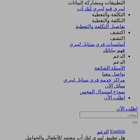
التطبيقات ومشاركة البيانات
ليبري ڤيو
ليبري لنك آب
التكلفة والتغطية
التكلفة والتغطية
تفاصيل التكلفة والتغطية
اكتشف​
اكتشف​
أساسيات فري ستايل ليبري
فهم بياناتك
الدعم
الدعم
الأسئلة الشائعة
تواصل معنا
مراكز خدمة فري ستايل ليبري
سجّل الآن​
نموذج استبدال المجس
اطلب الآن
اطلب الآن
English
الدعم
هل تطبيق ليبري لنك آب معتمد للأطفال والحوامل