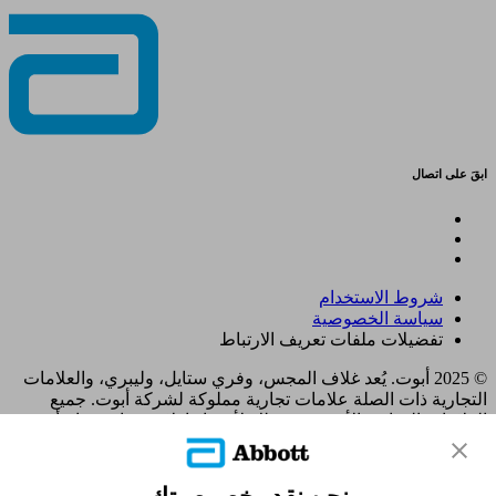
ابقَ على اتصال
شروط الاستخدام
سياسة الخصوصية
تفضيلات ملفات تعريف الارتباط
© 2025 أبوت. يُعد غلاف المجس، وفري ستايل، وليبري، والعلامات
التجارية ذات الصلة علامات تجارية مملوكة لشركة أبوت. جميع
العلامات التجارية الأخرى هي ملك لأصحابها. لا يجوز استخدام أي
علامة تجارية، أو اسم تجاري، أو تصميم تجاري مملوك لشركة أبوت
على هذا الموقع دون الحصول على تصريح كتابي مسبق من شركة
أبوت لابوراتوريز، باستثناء تحديد المنتج أو الخدمات التابعة للشركة.