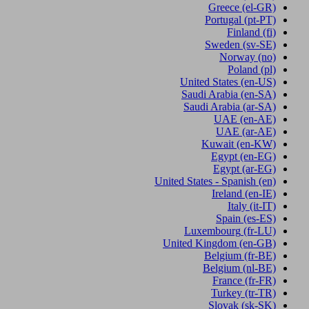
Greece
(el-GR)
Portugal
(pt-PT)
Finland
(fi)
Sweden
(sv-SE)
Norway
(no)
Poland
(pl)
United States
(en-US)
Saudi Arabia
(en-SA)
Saudi Arabia
(ar-SA)
UAE
(en-AE)
UAE
(ar-AE)
Kuwait
(en-KW)
Egypt
(en-EG)
Egypt
(ar-EG)
United States - Spanish
(en)
Ireland
(en-IE)
Italy
(it-IT)
Spain
(es-ES)
Luxembourg
(fr-LU)
United Kingdom
(en-GB)
Belgium
(fr-BE)
Belgium
(nl-BE)
France
(fr-FR)
Turkey
(tr-TR)
Slovak
(sk-SK)