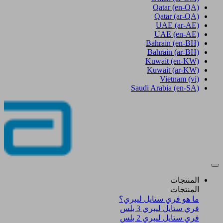
Qatar
(en-QA)
Qatar
(ar-QA)
UAE
(ar-AE)
UAE
(en-AE)
Bahrain
(en-BH)
Bahrain
(ar-BH)
Kuwait
(en-KW)
Kuwait
(ar-KW)
Vietnam
(vi)
Saudi Arabia
(en-SA)
المنتجات
المنتجات
ما هو فري ستايل ليبري؟
فري ستايل ليبري 3 بلس​
فري ستايل ليبري 2 بلس​