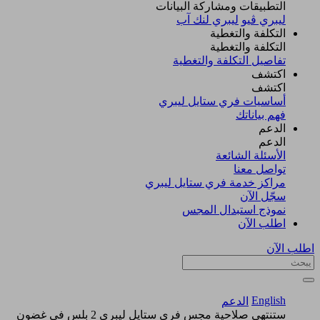
التطبيقات ومشاركة البيانات
ليبري ڤيو
ليبري لنك آب
التكلفة والتغطية
التكلفة والتغطية
تفاصيل التكلفة والتغطية
اكتشف​
اكتشف​
أساسيات فري ستايل ليبري
فهم بياناتك
الدعم
الدعم
الأسئلة الشائعة
تواصل معنا
مراكز خدمة فري ستايل ليبري
سجّل الآن​
نموذج استبدال المجس
اطلب الآن
اطلب الآن
English
الدعم
ستنتهي صلاحية مجس فري ستايل ليبري 2 بلس في غضون