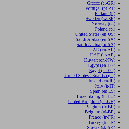
Greece
(el-GR)
Portugal
(pt-PT)
Finland
(fi)
Sweden
(sv-SE)
Norway
(no)
Poland
(pl)
United States
(en-US)
Saudi Arabia
(en-SA)
Saudi Arabia
(ar-SA)
UAE
(en-AE)
UAE
(ar-AE)
Kuwait
(en-KW)
Egypt
(en-EG)
Egypt
(ar-EG)
United States - Spanish
(en)
Ireland
(en-IE)
Italy
(it-IT)
Spain
(es-ES)
Luxembourg
(fr-LU)
United Kingdom
(en-GB)
Belgium
(fr-BE)
Belgium
(nl-BE)
France
(fr-FR)
Turkey
(tr-TR)
Slovak
(sk-SK)