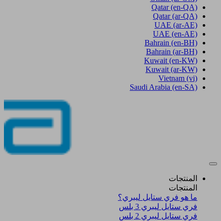
Qatar
(en-QA)
Qatar
(ar-QA)
UAE
(ar-AE)
UAE
(en-AE)
Bahrain
(en-BH)
Bahrain
(ar-BH)
Kuwait
(en-KW)
Kuwait
(ar-KW)
Vietnam
(vi)
Saudi Arabia
(en-SA)
المنتجات
المنتجات
ما هو فري ستايل ليبري؟
فري ستايل ليبري 3 بلس​
فري ستايل ليبري 2 بلس​