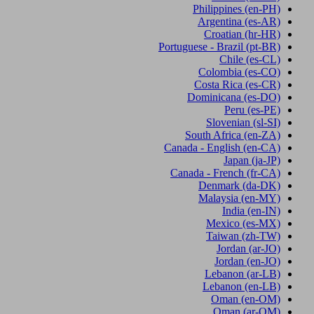
Philippines
(en-PH)
Argentina
(es-AR)
Croatian
(hr-HR)
Portuguese - Brazil
(pt-BR)
Chile
(es-CL)
Colombia
(es-CO)
Costa Rica
(es-CR)
Dominicana
(es-DO)
Peru
(es-PE)
Slovenian
(sl-SI)
South Africa
(en-ZA)
Canada - English
(en-CA)
Japan
(ja-JP)
Canada - French
(fr-CA)
Denmark
(da-DK)
Malaysia
(en-MY)
India
(en-IN)
Mexico
(es-MX)
Taiwan
(zh-TW)
Jordan
(ar-JO)
Jordan
(en-JO)
Lebanon
(ar-LB)
Lebanon
(en-LB)
Oman
(en-OM)
Oman
(ar-OM)