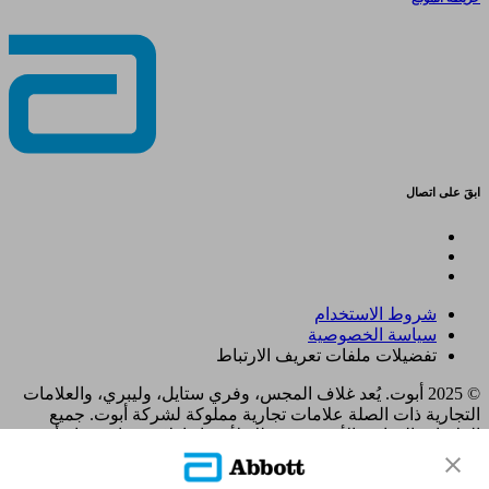
ابقَ على اتصال
شروط الاستخدام
سياسة الخصوصية
تفضيلات ملفات تعريف الارتباط
© 2025 أبوت. يُعد غلاف المجس، وفري ستايل، وليبري، والعلامات
التجارية ذات الصلة علامات تجارية مملوكة لشركة أبوت. جميع
العلامات التجارية الأخرى هي ملك لأصحابها. لا يجوز استخدام أي
علامة تجارية، أو اسم تجاري، أو تصميم تجاري مملوك لشركة أبوت
على هذا الموقع دون الحصول على تصريح كتابي مسبق من شركة