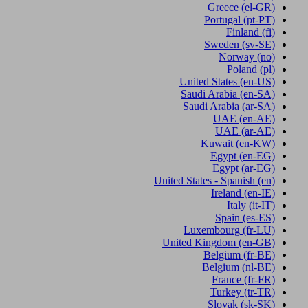
Greece
(el-GR)
Portugal
(pt-PT)
Finland
(fi)
Sweden
(sv-SE)
Norway
(no)
Poland
(pl)
United States
(en-US)
Saudi Arabia
(en-SA)
Saudi Arabia
(ar-SA)
UAE
(en-AE)
UAE
(ar-AE)
Kuwait
(en-KW)
Egypt
(en-EG)
Egypt
(ar-EG)
United States - Spanish
(en)
Ireland
(en-IE)
Italy
(it-IT)
Spain
(es-ES)
Luxembourg
(fr-LU)
United Kingdom
(en-GB)
Belgium
(fr-BE)
Belgium
(nl-BE)
France
(fr-FR)
Turkey
(tr-TR)
Slovak
(sk-SK)