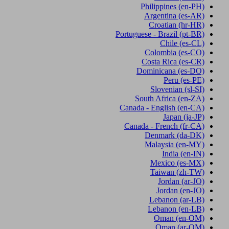
Philippines
(en-PH)
Argentina
(es-AR)
Croatian
(hr-HR)
Portuguese - Brazil
(pt-BR)
Chile
(es-CL)
Colombia
(es-CO)
Costa Rica
(es-CR)
Dominicana
(es-DO)
Peru
(es-PE)
Slovenian
(sl-SI)
South Africa
(en-ZA)
Canada - English
(en-CA)
Japan
(ja-JP)
Canada - French
(fr-CA)
Denmark
(da-DK)
Malaysia
(en-MY)
India
(en-IN)
Mexico
(es-MX)
Taiwan
(zh-TW)
Jordan
(ar-JO)
Jordan
(en-JO)
Lebanon
(ar-LB)
Lebanon
(en-LB)
Oman
(en-OM)
Oman
(ar-OM)