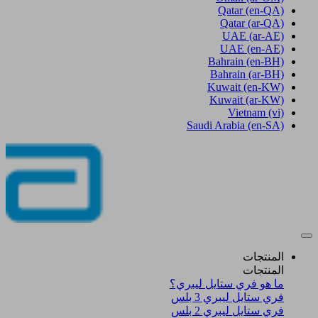
Qatar
(en-QA)
Qatar
(ar-QA)
UAE
(ar-AE)
UAE
(en-AE)
Bahrain
(en-BH)
Bahrain
(ar-BH)
Kuwait
(en-KW)
Kuwait
(ar-KW)
Vietnam
(vi)
Saudi Arabia
(en-SA)
المنتجات
المنتجات
ما هو فري ستايل ليبري؟
فري ستايل ليبري 3 بلس​
فري ستايل ليبري 2 بلس​