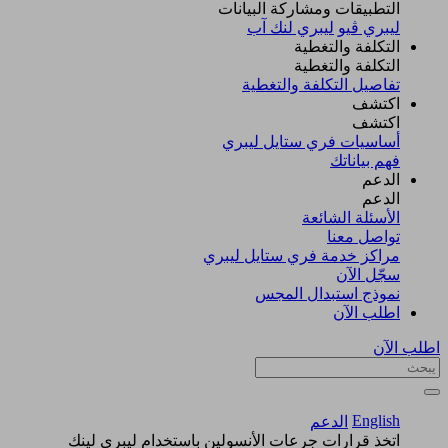
التطبيقات ومشاركة البيانات
ليبري ڤيو
ليبري لنك آب
التكلفة والتغطية
التكلفة والتغطية
تفاصيل التكلفة والتغطية
اكتشف​
اكتشف​
أساسيات فري ستايل ليبري
فهم بياناتك
الدعم
الدعم
الأسئلة الشائعة
تواصل معنا
مراكز خدمة فري ستايل ليبري
سجّل الآن​
نموذج استبدال المجس
اطلب الآن
اطلب الآن
English
الدعم
اتخذ قرارات جرعات الأنسولين باستخدام ليبري لينك