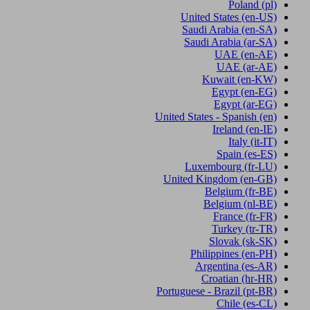
Poland
(pl)
United States
(en-US)
Saudi Arabia
(en-SA)
Saudi Arabia
(ar-SA)
UAE
(en-AE)
UAE
(ar-AE)
Kuwait
(en-KW)
Egypt
(en-EG)
Egypt
(ar-EG)
United States - Spanish
(en)
Ireland
(en-IE)
Italy
(it-IT)
Spain
(es-ES)
Luxembourg
(fr-LU)
United Kingdom
(en-GB)
Belgium
(fr-BE)
Belgium
(nl-BE)
France
(fr-FR)
Turkey
(tr-TR)
Slovak
(sk-SK)
Philippines
(en-PH)
Argentina
(es-AR)
Croatian
(hr-HR)
Portuguese - Brazil
(pt-BR)
Chile
(es-CL)