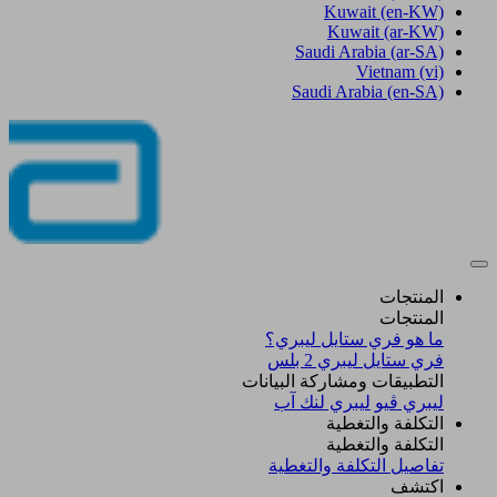
Kuwait
(en-KW)
Kuwait
(ar-KW)
Saudi Arabia
(ar-SA)
Vietnam
(vi)
Saudi Arabia
(en-SA)
المنتجات
المنتجات
ما هو فري ستايل ليبري؟
فري ستايل ليبري 2 بلس​
التطبيقات ومشاركة البيانات
ليبري ڤيو
ليبري لنك آب
التكلفة والتغطية
التكلفة والتغطية
تفاصيل التكلفة والتغطية
اكتشف​