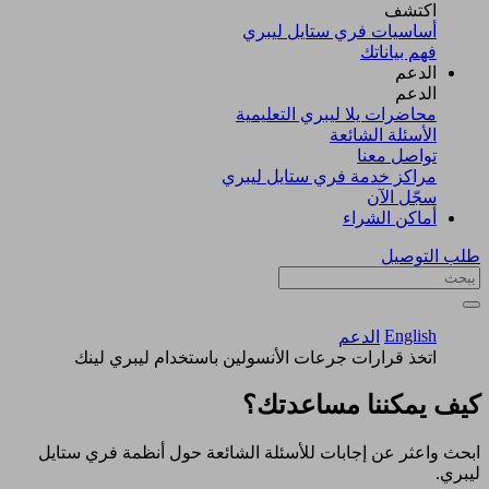
اكتشف​
أساسيات فري ستايل ليبري
فهم بياناتك
الدعم
الدعم
محاضرات يلا ليبري التعليمية
الأسئلة الشائعة
تواصل معنا
مراكز خدمة فري ستايل ليبري
سجّل الآن​
أماكن الشراء
طلب التوصيل
English
الدعم
اتخذ قرارات جرعات الأنسولين باستخدام ليبري لينك
كيف يمكننا مساعدتك؟
ابحث واعثر عن إجابات للأسئلة الشائعة حول أنظمة فري ستايل
ليبري.