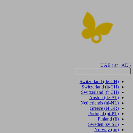
UAE
( ar - AE )
Switzerland
(de-CH)
Switzerland
(it-CH)
Switzerland
(fr-CH)
Austria
(de-AT)
Netherlands
(nl-NL)
Greece
(el-GR)
Portugal
(pt-PT)
Finland
(fi)
Sweden
(sv-SE)
Norway
(no)