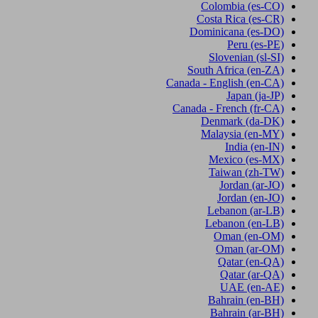
Colombia
(es-CO)
Costa Rica
(es-CR)
Dominicana
(es-DO)
Peru
(es-PE)
Slovenian
(sl-SI)
South Africa
(en-ZA)
Canada - English
(en-CA)
Japan
(ja-JP)
Canada - French
(fr-CA)
Denmark
(da-DK)
Malaysia
(en-MY)
India
(en-IN)
Mexico
(es-MX)
Taiwan
(zh-TW)
Jordan
(ar-JO)
Jordan
(en-JO)
Lebanon
(ar-LB)
Lebanon
(en-LB)
Oman
(en-OM)
Oman
(ar-OM)
Qatar
(en-QA)
Qatar
(ar-QA)
UAE
(en-AE)
Bahrain
(en-BH)
Bahrain
(ar-BH)