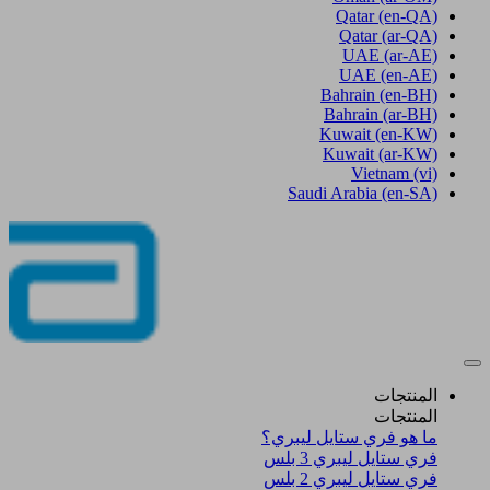
Qatar
(en-QA)
Qatar
(ar-QA)
UAE
(ar-AE)
UAE
(en-AE)
Bahrain
(en-BH)
Bahrain
(ar-BH)
Kuwait
(en-KW)
Kuwait
(ar-KW)
Vietnam
(vi)
Saudi Arabia
(en-SA)
المنتجات
المنتجات
ما هو فري ستايل ليبري؟
فري ستايل ليبري 3 بلس​
فري ستايل ليبري 2 بلس​