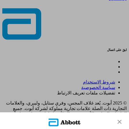
ابقَ على اتصال
شروط الاستخدام
سياسة الخصوصية
تفضيلات ملفات تعريف الارتباط
© 2025 أبوت. يُعد غلاف المجس، وفري ستايل، وليبري، والعلامات
التجارية ذات الصلة علامات تجارية مملوكة لشركة أبوت. جميع
العلامات التجارية الأخرى هي ملك لأصحابها. لا يجوز استخدام أي
علامة تجارية، أو اسم تجاري، أو تصميم تجاري مملوك لشركة أبوت
على هذا الموقع دون الحصول على تصريح كتابي مسبق من شركة