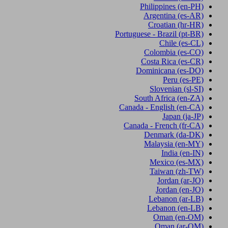
Philippines
(en-PH)
Argentina
(es-AR)
Croatian
(hr-HR)
Portuguese - Brazil
(pt-BR)
Chile
(es-CL)
Colombia
(es-CO)
Costa Rica
(es-CR)
Dominicana
(es-DO)
Peru
(es-PE)
Slovenian
(sl-SI)
South Africa
(en-ZA)
Canada - English
(en-CA)
Japan
(ja-JP)
Canada - French
(fr-CA)
Denmark
(da-DK)
Malaysia
(en-MY)
India
(en-IN)
Mexico
(es-MX)
Taiwan
(zh-TW)
Jordan
(ar-JO)
Jordan
(en-JO)
Lebanon
(ar-LB)
Lebanon
(en-LB)
Oman
(en-OM)
Oman
(ar-OM)