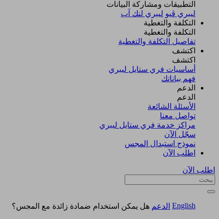
التطبيقات ومشاركة البيانات
ليبري ڤيو
ليبري لنك آب
التكلفة والتغطية
التكلفة والتغطية
تفاصيل التكلفة والتغطية
اكتشف​
اكتشف​
أساسيات فري ستايل ليبري
فهم بياناتك
الدعم
الدعم
الأسئلة الشائعة
تواصل معنا
مراكز خدمة فري ستايل ليبري
سجّل الآن​
نموذج استبدال المجس
اطلب الآن
اطلب الآن
English
الدعم
هل يمكن استخدام ضمادة زائدة مع المجس؟