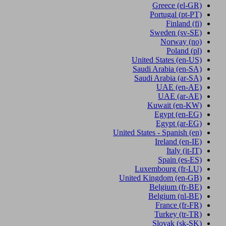
Greece
(el-GR)
Portugal
(pt-PT)
Finland
(fi)
Sweden
(sv-SE)
Norway
(no)
Poland
(pl)
United States
(en-US)
Saudi Arabia
(en-SA)
Saudi Arabia
(ar-SA)
UAE
(en-AE)
UAE
(ar-AE)
Kuwait
(en-KW)
Egypt
(en-EG)
Egypt
(ar-EG)
United States - Spanish
(en)
Ireland
(en-IE)
Italy
(it-IT)
Spain
(es-ES)
Luxembourg
(fr-LU)
United Kingdom
(en-GB)
Belgium
(fr-BE)
Belgium
(nl-BE)
France
(fr-FR)
Turkey
(tr-TR)
Slovak
(sk-SK)