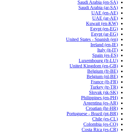
Saudi Arabia
(en-SA)
Saudi Arabia
(ar-SA)
UAE
(en-AE)
UAE
(ar-AE)
Kuwait
(en-KW)
Egypt
(en-EG)
Egypt
(ar-EG)
United States - Spanish
(en)
Ireland
(en-IE)
Italy
(it-IT)
Spain
(es-ES)
Luxembourg
(fr-LU)
United Kingdom
(en-GB)
Belgium
(fr-BE)
Belgium
(nl-BE)
France
(fr-FR)
Turkey
(tr-TR)
Slovak
(sk-SK)
Philippines
(en-PH)
Argentina
(es-AR)
Croatian
(hr-HR)
Portuguese - Brazil
(pt-BR)
Chile
(es-CL)
Colombia
(es-CO)
Costa Rica
(es-CR)