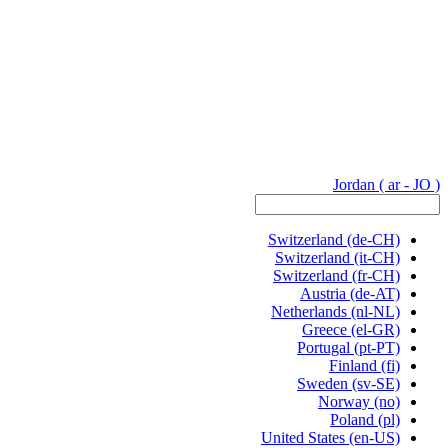
Jordan
( ar - JO )
Switzerland
(de-CH)
Switzerland
(it-CH)
Switzerland
(fr-CH)
Austria
(de-AT)
Netherlands
(nl-NL)
Greece
(el-GR)
Portugal
(pt-PT)
Finland
(fi)
Sweden
(sv-SE)
Norway
(no)
Poland
(pl)
United States
(en-US)