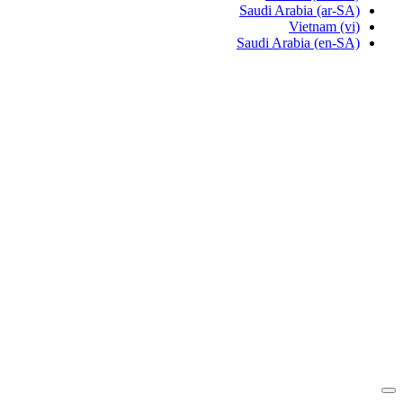
Saudi Arabia
(ar-SA)
Vietnam
(vi)
Saudi Arabia
(en-SA)