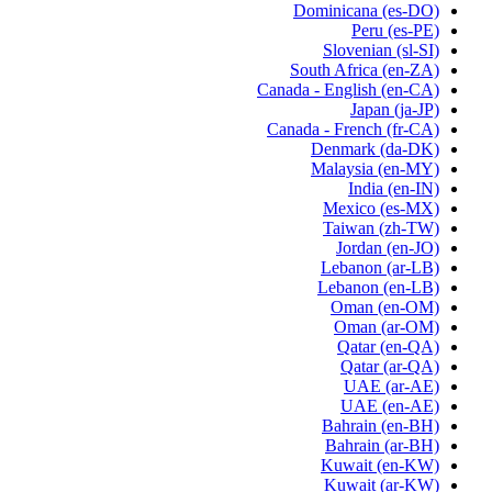
Dominicana
(es-DO)
Peru
(es-PE)
Slovenian
(sl-SI)
South Africa
(en-ZA)
Canada - English
(en-CA)
Japan
(ja-JP)
Canada - French
(fr-CA)
Denmark
(da-DK)
Malaysia
(en-MY)
India
(en-IN)
Mexico
(es-MX)
Taiwan
(zh-TW)
Jordan
(en-JO)
Lebanon
(ar-LB)
Lebanon
(en-LB)
Oman
(en-OM)
Oman
(ar-OM)
Qatar
(en-QA)
Qatar
(ar-QA)
UAE
(ar-AE)
UAE
(en-AE)
Bahrain
(en-BH)
Bahrain
(ar-BH)
Kuwait
(en-KW)
Kuwait
(ar-KW)