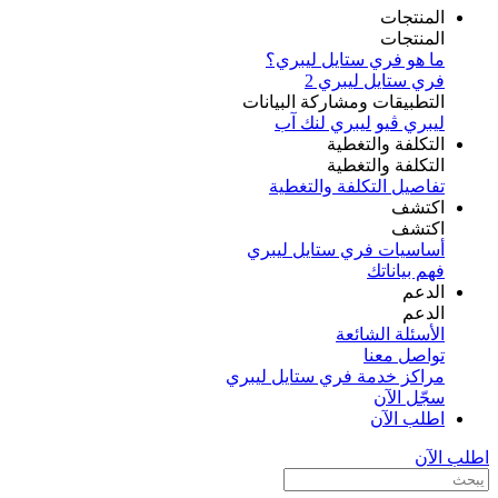
المنتجات
المنتجات
ما هو فري ستايل ليبري؟
فري ستايل ليبري 2
التطبيقات ومشاركة البيانات
ليبري ڤيو
ليبري لنك آب
التكلفة والتغطية
التكلفة والتغطية
تفاصيل التكلفة والتغطية
اكتشف​
اكتشف​
أساسيات فري ستايل ليبري
فهم بياناتك
الدعم
الدعم
الأسئلة الشائعة
تواصل معنا
مراكز خدمة فري ستايل ليبري
سجّل الآن​
اطلب الآن
اطلب الآن