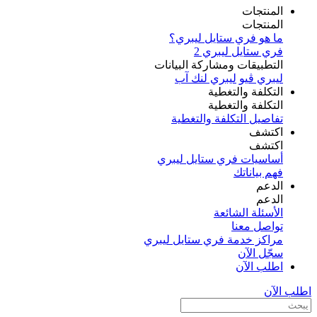
المنتجات
المنتجات
ما هو فري ستايل ليبري؟
فري ستايل ليبري 2
التطبيقات ومشاركة البيانات
ليبري ڤيو
ليبري لنك آب
التكلفة والتغطية
التكلفة والتغطية
تفاصيل التكلفة والتغطية
اكتشف​
اكتشف​
أساسيات فري ستايل ليبري
فهم بياناتك
الدعم
الدعم
الأسئلة الشائعة
تواصل معنا
مراكز خدمة فري ستايل ليبري
سجّل الآن​
اطلب الآن
اطلب الآن