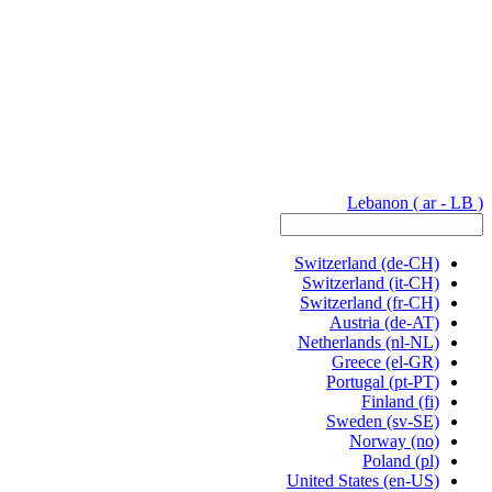
Lebanon
( ar - LB )
Switzerland
(de-CH)
Switzerland
(it-CH)
Switzerland
(fr-CH)
Austria
(de-AT)
Netherlands
(nl-NL)
Greece
(el-GR)
Portugal
(pt-PT)
Finland
(fi)
Sweden
(sv-SE)
Norway
(no)
Poland
(pl)
United States
(en-US)