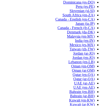
Dominicana
(es-DO)
Peru
(es-PE)
Slovenian
(sl-SI)
South Africa
(en-ZA)
Canada - English
(en-CA)
Japan
(ja-JP)
Canada - French
(fr-CA)
Denmark
(da-DK)
Malaysia
(en-MY)
India
(en-IN)
Mexico
(es-MX)
Taiwan
(zh-TW)
Jordan
(ar-JO)
Jordan
(en-JO)
Lebanon
(en-LB)
Oman
(en-OM)
Oman
(ar-OM)
Qatar
(en-QA)
Qatar
(ar-QA)
UAE
(ar-AE)
UAE
(en-AE)
Bahrain
(en-BH)
Bahrain
(ar-BH)
Kuwait
(en-KW)
Kuwait
(ar-KW)