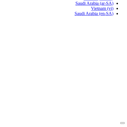
Saudi Arabia
(ar-SA)
Vietnam
(vi)
Saudi Arabia
(en-SA)