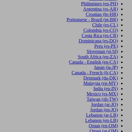
Philippines
(en-PH)
Argentina
(es-AR)
Croatian
(hr-HR)
Portuguese - Brazil
(pt-BR)
Chile
(es-CL)
Colombia
(es-CO)
Costa Rica
(es-CR)
Dominicana
(es-DO)
Peru
(es-PE)
Slovenian
(sl-SI)
South Africa
(en-ZA)
Canada - English
(en-CA)
Japan
(ja-JP)
Canada - French
(fr-CA)
Denmark
(da-DK)
Malaysia
(en-MY)
India
(en-IN)
Mexico
(es-MX)
Taiwan
(zh-TW)
Jordan
(ar-JO)
Jordan
(en-JO)
Lebanon
(ar-LB)
Lebanon
(en-LB)
Oman
(en-OM)
Oman
(ar-OM)