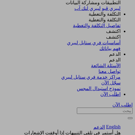
التطبيقات ومشاركة البيانات
ليبري ڤيو
ليبري لنك آب
التكلفة والتغطية
التكلفة والتغطية
تفاصيل التكلفة والتغطية
اكتشف​
اكتشف​
أساسيات فري ستايل ليبري
فهم بياناتك
الدعم
الدعم
الأسئلة الشائعة
تواصل معنا
مراكز خدمة فري ستايل ليبري
سجّل الآن​
نموذج استبدال المجس
اطلب الآن
اطلب الآن
English
الدعم
هل أستمر في تلقي التنبيهات إذا أوقفت الإشعارات