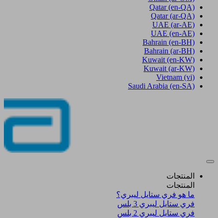
Qatar
(en-QA)
Qatar
(ar-QA)
UAE
(ar-AE)
UAE
(en-AE)
Bahrain
(en-BH)
Bahrain
(ar-BH)
Kuwait
(en-KW)
Kuwait
(ar-KW)
Vietnam
(vi)
Saudi Arabia
(en-SA)
المنتجات
المنتجات
ما هو فري ستايل ليبري؟
فري ستايل ليبري 3 بلس​
فري ستايل ليبري 2 بلس​