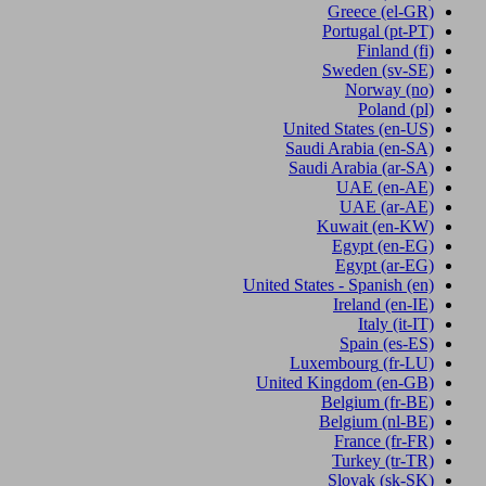
Greece
(el-GR)
Portugal
(pt-PT)
Finland
(fi)
Sweden
(sv-SE)
Norway
(no)
Poland
(pl)
United States
(en-US)
Saudi Arabia
(en-SA)
Saudi Arabia
(ar-SA)
UAE
(en-AE)
UAE
(ar-AE)
Kuwait
(en-KW)
Egypt
(en-EG)
Egypt
(ar-EG)
United States - Spanish
(en)
Ireland
(en-IE)
Italy
(it-IT)
Spain
(es-ES)
Luxembourg
(fr-LU)
United Kingdom
(en-GB)
Belgium
(fr-BE)
Belgium
(nl-BE)
France
(fr-FR)
Turkey
(tr-TR)
Slovak
(sk-SK)