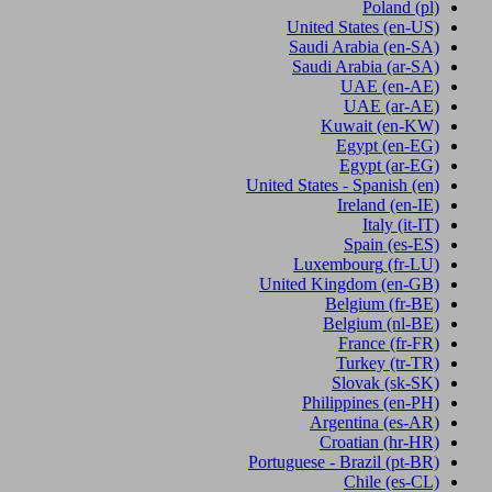
Poland
(pl)
United States
(en-US)
Saudi Arabia
(en-SA)
Saudi Arabia
(ar-SA)
UAE
(en-AE)
UAE
(ar-AE)
Kuwait
(en-KW)
Egypt
(en-EG)
Egypt
(ar-EG)
United States - Spanish
(en)
Ireland
(en-IE)
Italy
(it-IT)
Spain
(es-ES)
Luxembourg
(fr-LU)
United Kingdom
(en-GB)
Belgium
(fr-BE)
Belgium
(nl-BE)
France
(fr-FR)
Turkey
(tr-TR)
Slovak
(sk-SK)
Philippines
(en-PH)
Argentina
(es-AR)
Croatian
(hr-HR)
Portuguese - Brazil
(pt-BR)
Chile
(es-CL)