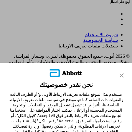
ابقَ على اتصال
شروط الاستخدام
سياسة الخصوصية
تفضيلات ملفات تعريف الارتباط
© 2026 أبوت. جميع الحقوق محفوظة. ليبري، وشعار الفراشة،
وشكل ومظهر المجس، واللون الأصفر، والعلامات، و/أو التصاميم
ذات الصلة، تُعدّ ملكية فكرية لمجموعة شركات أبوت في مناطق
مختلفة. العلامات التجارية الأخرى مملوكة لأصحابها المعنيين. لا يجوز
استخدام أي علامة تجارية، أو اسم تجاري، أو تصميم تجاري مملوك
نحن نقدر خصوصيتك
لشركة أبوت على هذا الموقع دون الحصول على تصريح كتابي مسبق
من شركة أبوت لابوراتوريز، باستثناء تحديد المنتج أو الخدمات التابعة
يستخدم هذا الموقع ملفات تعريف الارتباط الأولى و/أو الطرف الثالث
للشركة. تم تصميم هذا الموقع والمعلومات الواردة فيه للاستخدام
والتقنيات ذات الصلة، كما هو موضح في سياسة ملفات تعريف الارتباط
من قبل المقيمين في الإمارات العربية المتحدة. الصور والبيانات
الخاصة بنا، لأغراض قد تشمل تشغيل الموقع أو التحليلات أو تجربة
المُحاكية لأغراض توضيحية فقط و ليست بياناتأ و حالات مرضية
المستخدم المحسنة أو الإعلان. يمكنك اختيار الموافقة على استخدامنا
حقيقية.
لجميع ملفات تعريف الارتباط بالنقر فوق Accept All "قبول الكل"، أو
ADC-122480 v2.0
رفض استخدامها بالنقر فوق Reject All "رفض الكل" (باستثناء ملفات
MOHAP UM9J5F84-221025 Expiry 21/10/2026
تعريف الارتباط المطلوبة، والتي لا يمكن رفضها) أو إدارة تفضيلاتك
الخاصة عن طريق النقر فوق Manage Choices "إدارة الخيارات".