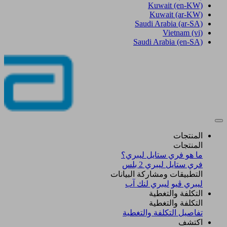
Kuwait
(en-KW)
Kuwait
(ar-KW)
Saudi Arabia
(ar-SA)
Vietnam
(vi)
Saudi Arabia
(en-SA)
المنتجات
المنتجات
ما هو فري ستايل ليبري؟
فري ستايل ليبري 2 بلس​
التطبيقات ومشاركة البيانات
ليبري ڤيو
ليبري لنك آب
التكلفة والتغطية
التكلفة والتغطية
تفاصيل التكلفة والتغطية
اكتشف​