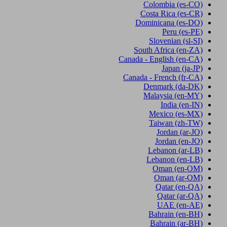
Colombia
(es-CO)
Costa Rica
(es-CR)
Dominicana
(es-DO)
Peru
(es-PE)
Slovenian
(sl-SI)
South Africa
(en-ZA)
Canada - English
(en-CA)
Japan
(ja-JP)
Canada - French
(fr-CA)
Denmark
(da-DK)
Malaysia
(en-MY)
India
(en-IN)
Mexico
(es-MX)
Taiwan
(zh-TW)
Jordan
(ar-JO)
Jordan
(en-JO)
Lebanon
(ar-LB)
Lebanon
(en-LB)
Oman
(en-OM)
Oman
(ar-OM)
Qatar
(en-QA)
Qatar
(ar-QA)
UAE
(en-AE)
Bahrain
(en-BH)
Bahrain
(ar-BH)