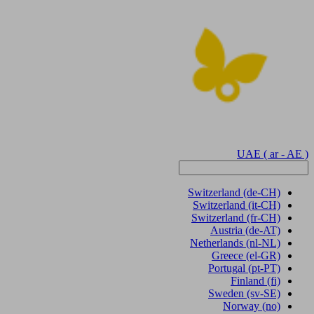
UAE
( ar - AE )
Switzerland
(de-CH)
Switzerland
(it-CH)
Switzerland
(fr-CH)
Austria
(de-AT)
Netherlands
(nl-NL)
Greece
(el-GR)
Portugal
(pt-PT)
Finland
(fi)
Sweden
(sv-SE)
Norway
(no)