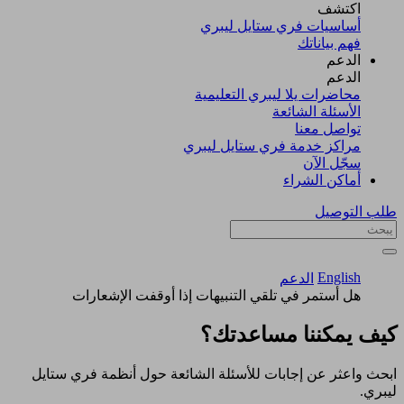
اكتشف​
أساسيات فري ستايل ليبري
فهم بياناتك
الدعم
الدعم
محاضرات يلا ليبري التعليمية
الأسئلة الشائعة
تواصل معنا
مراكز خدمة فري ستايل ليبري
سجّل الآن​
أماكن الشراء
طلب التوصيل
English
الدعم
هل أستمر في تلقي التنبيهات إذا أوقفت الإشعارات
كيف يمكننا مساعدتك؟
ابحث واعثر عن إجابات للأسئلة الشائعة حول أنظمة فري ستايل
ليبري.