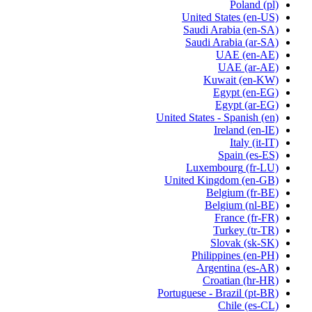
Poland
(pl)
United States
(en-US)
Saudi Arabia
(en-SA)
Saudi Arabia
(ar-SA)
UAE
(en-AE)
UAE
(ar-AE)
Kuwait
(en-KW)
Egypt
(en-EG)
Egypt
(ar-EG)
United States - Spanish
(en)
Ireland
(en-IE)
Italy
(it-IT)
Spain
(es-ES)
Luxembourg
(fr-LU)
United Kingdom
(en-GB)
Belgium
(fr-BE)
Belgium
(nl-BE)
France
(fr-FR)
Turkey
(tr-TR)
Slovak
(sk-SK)
Philippines
(en-PH)
Argentina
(es-AR)
Croatian
(hr-HR)
Portuguese - Brazil
(pt-BR)
Chile
(es-CL)