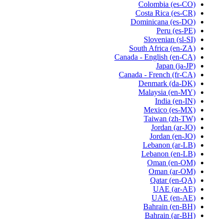
Colombia
(es-CO)
Costa Rica
(es-CR)
Dominicana
(es-DO)
Peru
(es-PE)
Slovenian
(sl-SI)
South Africa
(en-ZA)
Canada - English
(en-CA)
Japan
(ja-JP)
Canada - French
(fr-CA)
Denmark
(da-DK)
Malaysia
(en-MY)
India
(en-IN)
Mexico
(es-MX)
Taiwan
(zh-TW)
Jordan
(ar-JO)
Jordan
(en-JO)
Lebanon
(ar-LB)
Lebanon
(en-LB)
Oman
(en-OM)
Oman
(ar-OM)
Qatar
(en-QA)
UAE
(ar-AE)
UAE
(en-AE)
Bahrain
(en-BH)
Bahrain
(ar-BH)