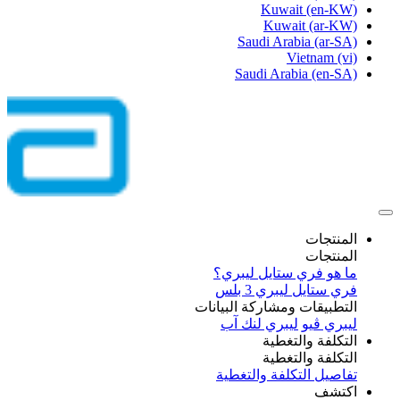
Kuwait
(en-KW)
Kuwait
(ar-KW)
Saudi Arabia
(ar-SA)
Vietnam
(vi)
Saudi Arabia
(en-SA)
المنتجات
المنتجات
ما هو فري ستايل ليبري؟
فري ستايل ليبري 3 بلس​
التطبيقات ومشاركة البيانات
ليبري ڤيو
ليبري لنك آب
التكلفة والتغطية
التكلفة والتغطية
تفاصيل التكلفة والتغطية
اكتشف​