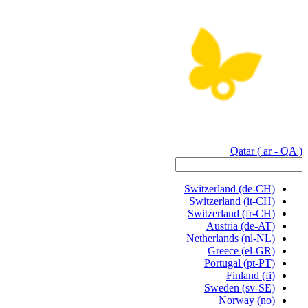
Qatar
( ar - QA )
Switzerland
(de-CH)
Switzerland
(it-CH)
Switzerland
(fr-CH)
Austria
(de-AT)
Netherlands
(nl-NL)
Greece
(el-GR)
Portugal
(pt-PT)
Finland
(fi)
Sweden
(sv-SE)
Norway
(no)