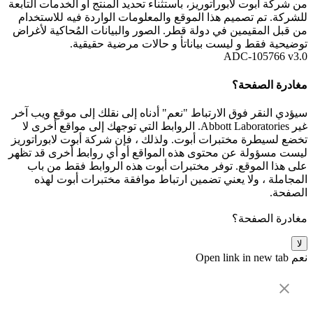
من شركة أبوت لابوراتوريز، باستثناء تحديد المنتج أو الخدمات التابعة
للشركة. تم تصميم هذا الموقع والمعلومات الواردة فيه للاستخدام
من قبل المقيمين في دولة قطر. الصور والبيانات المُحاكية لأغراض
توضيحية فقط و ليست بياناتأ و حالات مرضية حقيقية.
ADC-105766 v3.0
مغادرة الصفحة؟
سيؤدي النقر فوق الارتباط "نعم" أدناه إلى نقلك إلى موقع ويب آخر
غير Abbott Laboratories. الروابط التي توجهك إلى مواقع أخرى لا
تخضع لسيطرة مختبرات أبوت. ولذلك ، فإن شركة أبوت لابوراتوريز
ليست مسؤولة عن محتوى هذه المواقع أو أي روابط أخرى قد تظهر
على هذا الموقع. توفر مختبرات أبوت هذه الروابط فقط من باب
المجاملة ، ولا يعني تضمين ارتباط موافقة مختبرات أبوت لهذه
الصفحة.
مغادرة الصفحة؟
لا
نعم
Open link in new tab