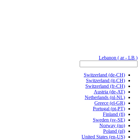
Lebanon
( ar - LB )
Switzerland
(de-CH)
Switzerland
(it-CH)
Switzerland
(fr-CH)
Austria
(de-AT)
Netherlands
(nl-NL)
Greece
(el-GR)
Portugal
(pt-PT)
Finland
(fi)
Sweden
(sv-SE)
Norway
(no)
Poland
(pl)
United States
(en-US)