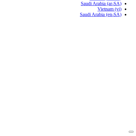
Saudi Arabia
(ar-SA)
Vietnam
(vi)
Saudi Arabia
(en-SA)