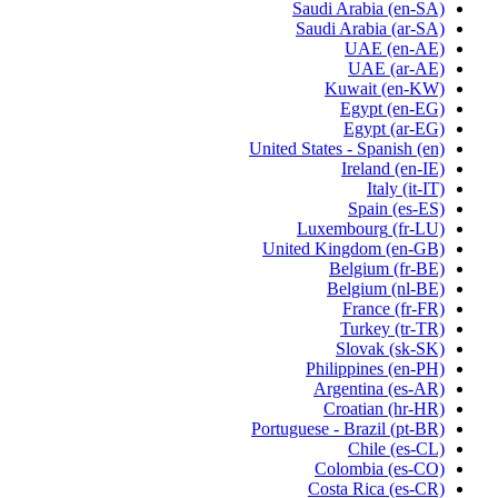
Saudi Arabia
(en-SA)
Saudi Arabia
(ar-SA)
UAE
(en-AE)
UAE
(ar-AE)
Kuwait
(en-KW)
Egypt
(en-EG)
Egypt
(ar-EG)
United States - Spanish
(en)
Ireland
(en-IE)
Italy
(it-IT)
Spain
(es-ES)
Luxembourg
(fr-LU)
United Kingdom
(en-GB)
Belgium
(fr-BE)
Belgium
(nl-BE)
France
(fr-FR)
Turkey
(tr-TR)
Slovak
(sk-SK)
Philippines
(en-PH)
Argentina
(es-AR)
Croatian
(hr-HR)
Portuguese - Brazil
(pt-BR)
Chile
(es-CL)
Colombia
(es-CO)
Costa Rica
(es-CR)