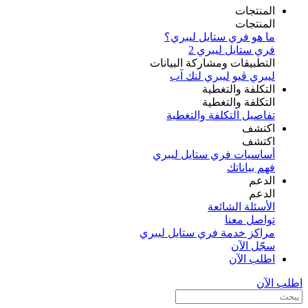
المنتجات
المنتجات
ما هو فري ستايل ليبري؟
فري ستايل ليبري 2
التطبيقات ومشاركة البيانات
ليبري ڤيو
ليبري لنك آب
التكلفة والتغطية
التكلفة والتغطية
تفاصيل التكلفة والتغطية
اكتشف​
اكتشف​
أساسيات فري ستايل ليبري
فهم بياناتك
الدعم
الدعم
الأسئلة الشائعة
تواصل معنا
مراكز خدمة فري ستايل ليبري
سجّل الآن​
اطلب الآن
اطلب الآن