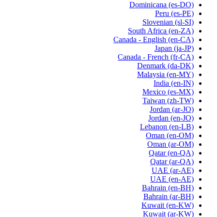
Dominicana
(es-DO)
Peru
(es-PE)
Slovenian
(sl-SI)
South Africa
(en-ZA)
Canada - English
(en-CA)
Japan
(ja-JP)
Canada - French
(fr-CA)
Denmark
(da-DK)
Malaysia
(en-MY)
India
(en-IN)
Mexico
(es-MX)
Taiwan
(zh-TW)
Jordan
(ar-JO)
Jordan
(en-JO)
Lebanon
(en-LB)
Oman
(en-OM)
Oman
(ar-OM)
Qatar
(en-QA)
Qatar
(ar-QA)
UAE
(ar-AE)
UAE
(en-AE)
Bahrain
(en-BH)
Bahrain
(ar-BH)
Kuwait
(en-KW)
Kuwait
(ar-KW)