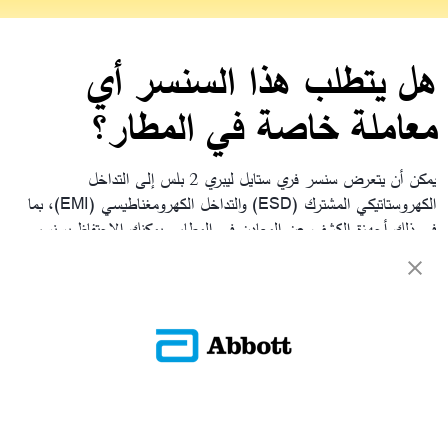
هل يتطلب هذا السنسر أي
معاملة خاصة في المطار؟
يمكن أن يتعرض سنسر فري ستايل ليبري 2 بلس إلى التداخل
الكهروستاتيكي المشترك (ESD) والتداخل الكهرومغناطيسي (EMI)، بما
في ذلك أجهزة الكشف عن المعادن في المطار. يمكنك الاحتفاظ بسنسر
فري ستايل ليبري 2 بلس أثناء المرور عبر تلك الأجهزة. لتجنب إزالة
سنسر فري ستايل ليبري 2 بلس، يجب عليك طلب نوع آخر من الفحص
يقوم به ضابط الأمن. وإذا كنت تشك في نوع الفحص الأمني الذي تمر به،
فقم بإخطار ضابط الأمن قبل المرور عبر نقطة التفتيش الأمنية في
المطار.
العودة إلى الأسئلة الشائعة