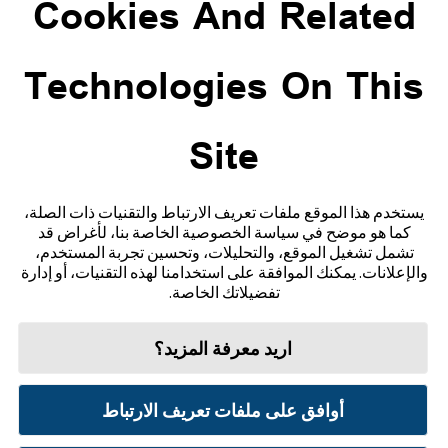
Cookies And Related
ADC-CS-04229
Technologies On This
Site
تواصل معنا
إخلاء المسؤولية والمراجع
يستخدم هذا الموقع ملفات تعريف الارتباط والتقنيات ذات الصلة،
كما هو موضح في سياسة الخصوصية الخاصة بنا، لأغراض قد
خريطة الموقع
تشمل تشغيل الموقع، والتحليلات، وتحسين تجربة المستخدم،
والإعلانات. يمكنك الموافقة على استخدامنا لهذه التقنيات، أو إدارة
تفضيلاتك الخاصة.
اريد معرفة المزيد؟
شروط الاستخدام
سياسة الخصوصية
تفضيلات ملفات تعريف الارتباط
أوافق على ملفات تعريف الارتباط
© 2026 أبوت. جميع الحقوق محفوظة. ليبري، وشعار الفراشة، وشكل ومظهر المجس، واللون الأصفر،
والعلامات، و/أو التصاميم ذات الصلة، تُعدّ ملكية فكرية لمجموعة شركات أبوت في مناطق مختلفة.
العلامات التجارية الأخرى مملوكة لأصحابها المعنيين. لا يجوز استخدام أي علامة تجارية، أو اسم