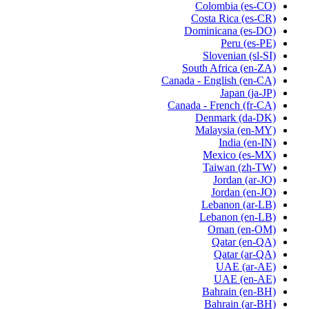
Colombia
(es-CO)
Costa Rica
(es-CR)
Dominicana
(es-DO)
Peru
(es-PE)
Slovenian
(sl-SI)
South Africa
(en-ZA)
Canada - English
(en-CA)
Japan
(ja-JP)
Canada - French
(fr-CA)
Denmark
(da-DK)
Malaysia
(en-MY)
India
(en-IN)
Mexico
(es-MX)
Taiwan
(zh-TW)
Jordan
(ar-JO)
Jordan
(en-JO)
Lebanon
(ar-LB)
Lebanon
(en-LB)
Oman
(en-OM)
Qatar
(en-QA)
Qatar
(ar-QA)
UAE
(ar-AE)
UAE
(en-AE)
Bahrain
(en-BH)
Bahrain
(ar-BH)