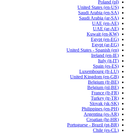
Poland
(pl)
United States
(en-US)
Saudi Arabia
(en-SA)
Saudi Arabia
(ar-SA)
UAE
(en-AE)
UAE
(ar-AE)
Kuwait
(en-KW)
Egypt
(en-EG)
Egypt
(ar-EG)
United States - Spanish
(en)
Ireland
(en-IE)
Italy
(it-IT)
Spain
(es-ES)
Luxembourg
(fr-LU)
United Kingdom
(en-GB)
Belgium
(fr-BE)
Belgium
(nl-BE)
France
(fr-FR)
Turkey
(tr-TR)
Slovak
(sk-SK)
Philippines
(en-PH)
Argentina
(es-AR)
Croatian
(hr-HR)
Portuguese - Brazil
(pt-BR)
Chile
(es-CL)