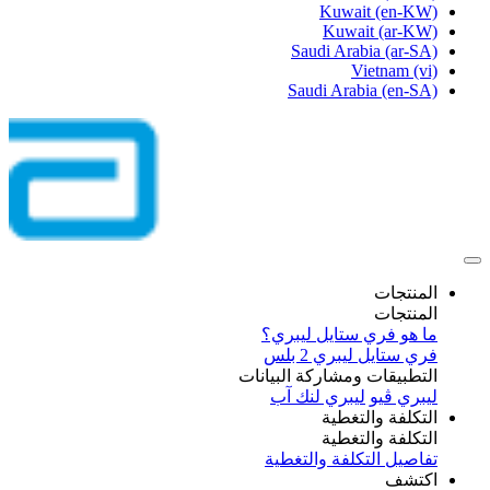
Kuwait
(en-KW)
Kuwait
(ar-KW)
Saudi Arabia
(ar-SA)
Vietnam
(vi)
Saudi Arabia
(en-SA)
المنتجات
المنتجات
ما هو فري ستايل ليبري؟
فري ستايل ليبري 2 بلس​
التطبيقات ومشاركة البيانات
ليبري ڤيو
ليبري لنك آب
التكلفة والتغطية
التكلفة والتغطية
تفاصيل التكلفة والتغطية
اكتشف​