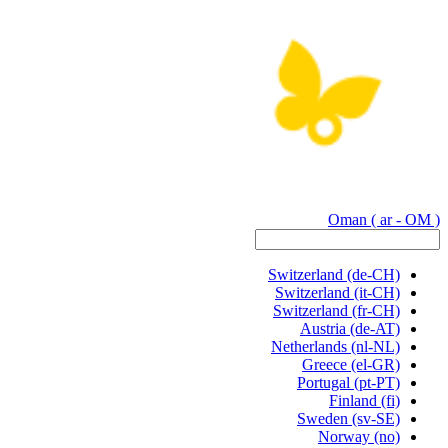
Oman
( ar - OM )
Switzerland
(de-CH)
Switzerland
(it-CH)
Switzerland
(fr-CH)
Austria
(de-AT)
Netherlands
(nl-NL)
Greece
(el-GR)
Portugal
(pt-PT)
Finland
(fi)
Sweden
(sv-SE)
Norway
(no)