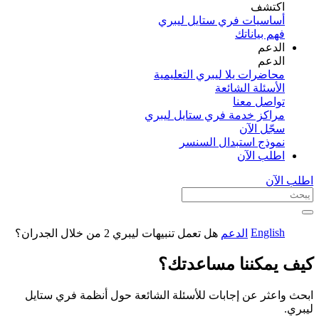
اكتشف​
أساسيات فري ستايل ليبري
فهم بياناتك
الدعم
الدعم
محاضرات يلا ليبري التعليمية
الأسئلة الشائعة
تواصل معنا
مراكز خدمة فري ستايل ليبري
سجّل الآن​
نموذج استبدال السنسر
اطلب الآن
اطلب الآن
English
الدعم
هل تعمل تنبيهات ليبري 2 من خلال الجدران؟
كيف يمكننا مساعدتك؟
ابحث واعثر عن إجابات للأسئلة الشائعة حول أنظمة فري ستايل
ليبري.