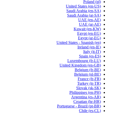
Poland
(pl)
United States
(en-US)
Saudi Arabia
(en-SA)
Saudi Arabia
(ar-SA)
UAE
(en-AE)
UAE
(ar-AE)
Kuwait
(en-KW)
Egypt
(en-EG)
Egypt
(ar-EG)
United States - Spanish
(en)
Ireland
(en-IE)
Italy
(it-IT)
Spain
(es-ES)
Luxembourg
(fr-LU)
United Kingdom
(en-GB)
Belgium
(fr-BE)
Belgium
(nl-BE)
France
(fr-FR)
Turkey
(tr-TR)
Slovak
(sk-SK)
Philippines
(en-PH)
Argentina
(es-AR)
Croatian
(hr-HR)
Portuguese - Brazil
(pt-BR)
Chile
(es-CL)