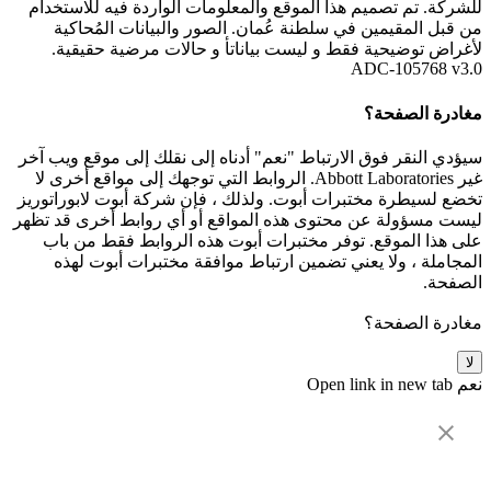
للشركة. تم تصميم هذا الموقع والمعلومات الواردة فيه للاستخدام
من قبل المقيمين في سلطنة عُمان. الصور والبيانات المُحاكية
لأغراض توضيحية فقط و ليست بياناتأ و حالات مرضية حقيقية.
ADC-105768 v3.0
مغادرة الصفحة؟
سيؤدي النقر فوق الارتباط "نعم" أدناه إلى نقلك إلى موقع ويب آخر
غير Abbott Laboratories. الروابط التي توجهك إلى مواقع أخرى لا
تخضع لسيطرة مختبرات أبوت. ولذلك ، فإن شركة أبوت لابوراتوريز
ليست مسؤولة عن محتوى هذه المواقع أو أي روابط أخرى قد تظهر
على هذا الموقع. توفر مختبرات أبوت هذه الروابط فقط من باب
المجاملة ، ولا يعني تضمين ارتباط موافقة مختبرات أبوت لهذه
الصفحة.
مغادرة الصفحة؟
لا
نعم
Open link in new tab