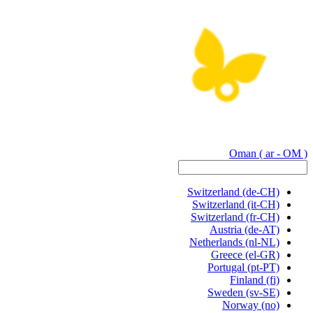
Oman
( ar - OM )
Switzerland
(de-CH)
Switzerland
(it-CH)
Switzerland
(fr-CH)
Austria
(de-AT)
Netherlands
(nl-NL)
Greece
(el-GR)
Portugal
(pt-PT)
Finland
(fi)
Sweden
(sv-SE)
Norway
(no)