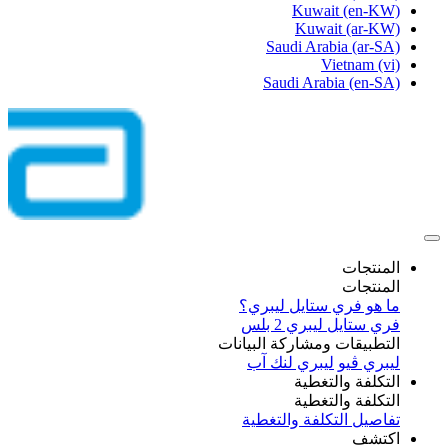
Kuwait
(en-KW)
Kuwait
(ar-KW)
Saudi Arabia
(ar-SA)
Vietnam
(vi)
Saudi Arabia
(en-SA)
المنتجات
المنتجات
ما هو فري ستايل ليبري؟
فري ستايل ليبري 2 بلس​
التطبيقات ومشاركة البيانات
ليبري ڤيو
ليبري لنك آب
التكلفة والتغطية
التكلفة والتغطية
تفاصيل التكلفة والتغطية
اكتشف​