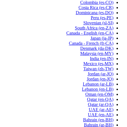
Colombia
(es-CO)
Costa Rica
(es-CR)
Dominicana
(es-DO)
Peru
(es-PE)
Slovenian
(sl-SI)
South Africa
(en-ZA)
Canada - English
(en-CA)
Japan
(ja-JP)
Canada - French
(fr-CA)
Denmark
(da-DK)
Malaysia
(en-MY)
India
(en-IN)
Mexico
(es-MX)
Taiwan
(zh-TW)
Jordan
(ar-JO)
Jordan
(en-JO)
Lebanon
(ar-LB)
Lebanon
(en-LB)
Oman
(en-OM)
Qatar
(en-QA)
Qatar
(ar-QA)
UAE
(ar-AE)
UAE
(en-AE)
Bahrain
(en-BH)
Bahrain
(ar-BH)