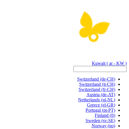
Kuwait
( ar - KW )
Switzerland
(de-CH)
Switzerland
(it-CH)
Switzerland
(fr-CH)
Austria
(de-AT)
Netherlands
(nl-NL)
Greece
(el-GR)
Portugal
(pt-PT)
Finland
(fi)
Sweden
(sv-SE)
Norway
(no)