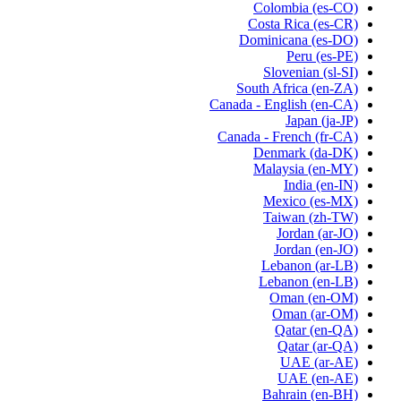
Colombia
(es-CO)
Costa Rica
(es-CR)
Dominicana
(es-DO)
Peru
(es-PE)
Slovenian
(sl-SI)
South Africa
(en-ZA)
Canada - English
(en-CA)
Japan
(ja-JP)
Canada - French
(fr-CA)
Denmark
(da-DK)
Malaysia
(en-MY)
India
(en-IN)
Mexico
(es-MX)
Taiwan
(zh-TW)
Jordan
(ar-JO)
Jordan
(en-JO)
Lebanon
(ar-LB)
Lebanon
(en-LB)
Oman
(en-OM)
Oman
(ar-OM)
Qatar
(en-QA)
Qatar
(ar-QA)
UAE
(ar-AE)
UAE
(en-AE)
Bahrain
(en-BH)