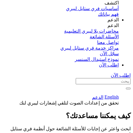
اكتشف​
أساسيات فري ستايل ليبري
فهم بياناتك
الدعم
الدعم
محاضرات يلا ليبري التعليمية
الأسئلة الشائعة
تواصل معنا
مراكز خدمة فري ستايل ليبري
سجّل الآن​
نموذج استبدال السنسر
اطلب الآن
اطلب الآن
English
الدعم
تحقق من إعدادات الصوت لتلقي إشعارات ليبري لنك
كيف يمكننا مساعدتك؟
ابحث واعثر عن إجابات للأسئلة الشائعة حول أنظمة فري ستايل