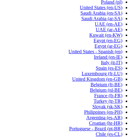
Poland
(pl)
United States
(en-US)
Saudi Arabia
(en-SA)
Saudi Arabia
(ar-SA)
UAE
(en-AE)
UAE
(ar-AE)
Kuwait
(en-KW)
Egypt
(en-EG)
Egypt
(ar-EG)
United States - Spanish
(en)
Ireland
(en-IE)
Italy
(it-IT)
Spain
(es-ES)
Luxembourg
(fr-LU)
United Kingdom
(en-GB)
Belgium
(fr-BE)
Belgium
(nl-BE)
France
(fr-FR)
Turkey
(tr-TR)
Slovak
(sk-SK)
Philippines
(en-PH)
Argentina
(es-AR)
Croatian
(hr-HR)
Portuguese - Brazil
(pt-BR)
Chile
(es-CL)