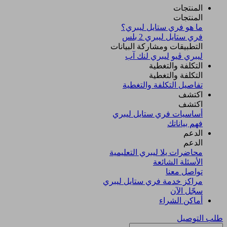
المنتجات
المنتجات
ما هو فري ستايل ليبري؟
فري ستايل ليبري 2 بلس​
التطبيقات ومشاركة البيانات
ليبري ڤيو
ليبري لنك آب
التكلفة والتغطية
التكلفة والتغطية
تفاصيل التكلفة والتغطية
اكتشف​
اكتشف​
أساسيات فري ستايل ليبري
فهم بياناتك
الدعم
الدعم
محاضرات يلا ليبري التعليمية
الأسئلة الشائعة
تواصل معنا
مراكز خدمة فري ستايل ليبري
سجّل الآن​
أماكن الشراء
طلب التوصيل