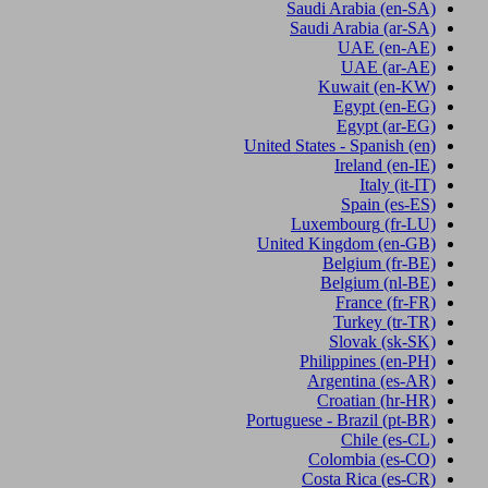
Saudi Arabia
(en-SA)
Saudi Arabia
(ar-SA)
UAE
(en-AE)
UAE
(ar-AE)
Kuwait
(en-KW)
Egypt
(en-EG)
Egypt
(ar-EG)
United States - Spanish
(en)
Ireland
(en-IE)
Italy
(it-IT)
Spain
(es-ES)
Luxembourg
(fr-LU)
United Kingdom
(en-GB)
Belgium
(fr-BE)
Belgium
(nl-BE)
France
(fr-FR)
Turkey
(tr-TR)
Slovak
(sk-SK)
Philippines
(en-PH)
Argentina
(es-AR)
Croatian
(hr-HR)
Portuguese - Brazil
(pt-BR)
Chile
(es-CL)
Colombia
(es-CO)
Costa Rica
(es-CR)