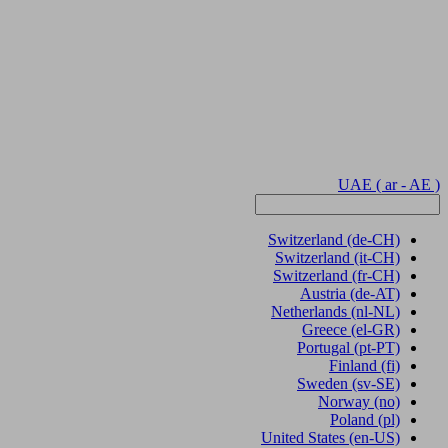
UAE
( ar - AE )
Switzerland
(de-CH)
Switzerland
(it-CH)
Switzerland
(fr-CH)
Austria
(de-AT)
Netherlands
(nl-NL)
Greece
(el-GR)
Portugal
(pt-PT)
Finland
(fi)
Sweden
(sv-SE)
Norway
(no)
Poland
(pl)
United States
(en-US)