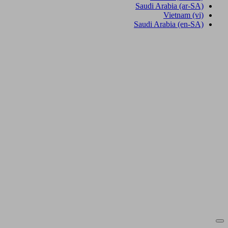
Saudi Arabia
(ar-SA)
Vietnam
(vi)
Saudi Arabia
(en-SA)