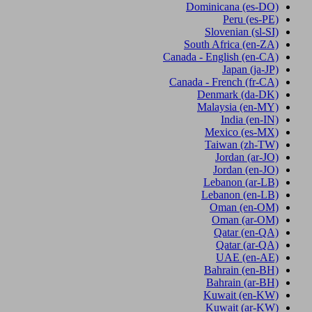
Dominicana
(es-DO)
Peru
(es-PE)
Slovenian
(sl-SI)
South Africa
(en-ZA)
Canada - English
(en-CA)
Japan
(ja-JP)
Canada - French
(fr-CA)
Denmark
(da-DK)
Malaysia
(en-MY)
India
(en-IN)
Mexico
(es-MX)
Taiwan
(zh-TW)
Jordan
(ar-JO)
Jordan
(en-JO)
Lebanon
(ar-LB)
Lebanon
(en-LB)
Oman
(en-OM)
Oman
(ar-OM)
Qatar
(en-QA)
Qatar
(ar-QA)
UAE
(en-AE)
Bahrain
(en-BH)
Bahrain
(ar-BH)
Kuwait
(en-KW)
Kuwait
(ar-KW)