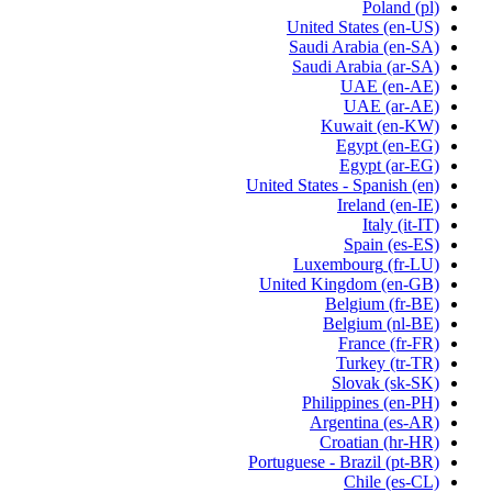
Poland
(pl)
United States
(en-US)
Saudi Arabia
(en-SA)
Saudi Arabia
(ar-SA)
UAE
(en-AE)
UAE
(ar-AE)
Kuwait
(en-KW)
Egypt
(en-EG)
Egypt
(ar-EG)
United States - Spanish
(en)
Ireland
(en-IE)
Italy
(it-IT)
Spain
(es-ES)
Luxembourg
(fr-LU)
United Kingdom
(en-GB)
Belgium
(fr-BE)
Belgium
(nl-BE)
France
(fr-FR)
Turkey
(tr-TR)
Slovak
(sk-SK)
Philippines
(en-PH)
Argentina
(es-AR)
Croatian
(hr-HR)
Portuguese - Brazil
(pt-BR)
Chile
(es-CL)