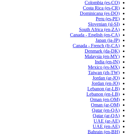
Colombia
(es-CO)
Costa Rica
(es-CR)
Dominicana
(es-DO)
Peru
(es-PE)
Slovenian
(sl-SI)
South Africa
(en-ZA)
Canada - English
(en-CA)
Japan
(ja-JP)
Canada - French
(fr-CA)
Denmark
(da-DK)
Malaysia
(en-MY)
India
(en-IN)
Mexico
(es-MX)
Taiwan
(zh-TW)
Jordan
(ar-JO)
Jordan
(en-JO)
Lebanon
(ar-LB)
Lebanon
(en-LB)
Oman
(en-OM)
Oman
(ar-OM)
Qatar
(en-QA)
Qatar
(ar-QA)
UAE
(ar-AE)
UAE
(en-AE)
Bahrain
(en-BH)