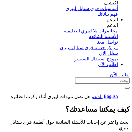
اكتشف​
أساسيات فري ستايل ليبري
فهم بياناتك
الدعم
الدعم
محاضرات يلا ليبري التعليمية
الأسئلة الشائعة
تواصل معنا
مراكز خدمة فري ستايل ليبري
سجّل الآن​
نموذج استبدال السنسر
اطلب الآن
اطلب الآن
English
الدعم
هل تصل تنبيهات ليبري أثناء ركوب الطائرة
كيف يمكننا مساعدتك؟
ابحث واعثر عن إجابات للأسئلة الشائعة حول أنظمة فري ستايل
ليبري.