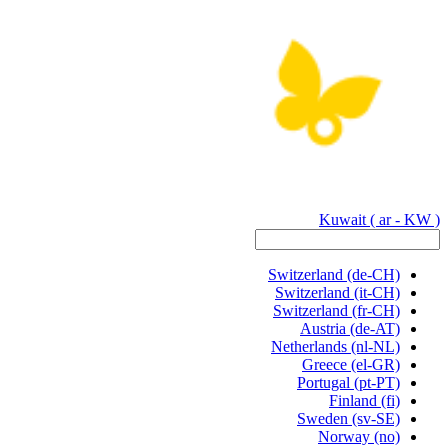
Kuwait
( ar - KW )
Switzerland
(de-CH)
Switzerland
(it-CH)
Switzerland
(fr-CH)
Austria
(de-AT)
Netherlands
(nl-NL)
Greece
(el-GR)
Portugal
(pt-PT)
Finland
(fi)
Sweden
(sv-SE)
Norway
(no)