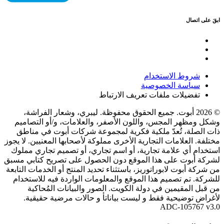
ابقَ على اتصال
شروط الاستخدام
سياسة الخصوصية
تفضيلات ملفات تعريف الارتباط
© 2026 أبوت. جميع الحقوق محفوظة. ليبري، وشعار الفراشة،
وشكل ومظهر المجس، واللون الأصفر، والعلامات، و/أو التصاميم
ذات الصلة، تُعدّ ملكية فكرية لمجموعة شركات أبوت في مناطق
مختلفة. العلامات التجارية الأخرى مملوكة لأصحابها المعنيين. لا يجوز
استخدام أي علامة تجارية، أو اسم تجاري، أو تصميم تجاري مملوك
لشركة أبوت على هذا الموقع دون الحصول على تصريح كتابي مسبق
من شركة أبوت لابوراتوريز، باستثناء تحديد المنتج أو الخدمات التابعة
للشركة. تم تصميم هذا الموقع والمعلومات الواردة فيه للاستخدام
من قبل المقيمين في دولة الكويت. الصور والبيانات المُحاكية
لأغراض توضيحية فقط و ليست بياناتأ و حالات مرضية حقيقية.
ADC-105767 v3.0