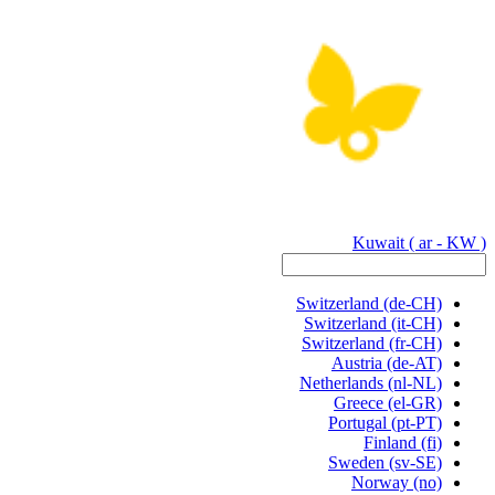
Kuwait
( ar - KW )
Switzerland
(de-CH)
Switzerland
(it-CH)
Switzerland
(fr-CH)
Austria
(de-AT)
Netherlands
(nl-NL)
Greece
(el-GR)
Portugal
(pt-PT)
Finland
(fi)
Sweden
(sv-SE)
Norway
(no)