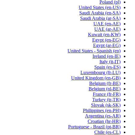
Poland
(pl)
United States
(en-US)
Saudi Arabia
(en-SA)
Saudi Arabia
(ar-SA)
UAE
(en-AE)
UAE
(ar-AE)
Kuwait
(en-KW)
Egypt
(en-EG)
Egypt
(ar-EG)
United States - Spanish
(en)
Ireland
(en-IE)
Italy
(it-IT)
Spain
(es-ES)
Luxembourg
(fr-LU)
United Kingdom
(en-GB)
Belgium
(fr-BE)
Belgium
(nl-BE)
France
(fr-FR)
Turkey
(tr-TR)
Slovak
(sk-SK)
Philippines
(en-PH)
Argentina
(es-AR)
Croatian
(hr-HR)
Portuguese - Brazil
(pt-BR)
Chile
(es-CL)