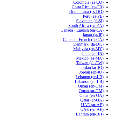
Colombia
(es-CO)
Costa Rica
(es-CR)
Dominicana
(es-DO)
Peru
(es-PE)
Slovenian
(sl-SI)
South Africa
(en-ZA)
Canada - English
(en-CA)
Japan
(ja-JP)
Canada - French
(fr-CA)
Denmark
(da-DK)
Malaysia
(en-MY)
India
(en-IN)
Mexico
(es-MX)
Taiwan
(zh-TW)
Jordan
(ar-JO)
Jordan
(en-JO)
Lebanon
(ar-LB)
Lebanon
(en-LB)
Oman
(en-OM)
Oman
(ar-OM)
Qatar
(en-QA)
Qatar
(ar-QA)
UAE
(ar-AE)
UAE
(en-AE)
Bahrain
(en-BH)