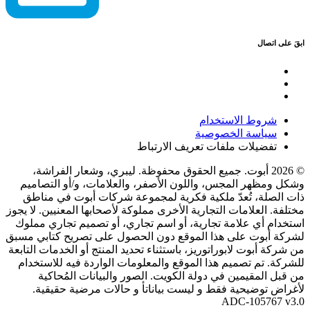
ابقَ على اتصال
شروط الاستخدام
سياسة الخصوصية
تفضيلات ملفات تعريف الارتباط
© 2026 أبوت. جميع الحقوق محفوظة. ليبري، وشعار الفراشة،
وشكل ومظهر المجس، واللون الأصفر، والعلامات، و/أو التصاميم
ذات الصلة، تُعدّ ملكية فكرية لمجموعة شركات أبوت في مناطق
مختلفة. العلامات التجارية الأخرى مملوكة لأصحابها المعنيين. لا يجوز
استخدام أي علامة تجارية، أو اسم تجاري، أو تصميم تجاري مملوك
لشركة أبوت على هذا الموقع دون الحصول على تصريح كتابي مسبق
من شركة أبوت لابوراتوريز، باستثناء تحديد المنتج أو الخدمات التابعة
للشركة. تم تصميم هذا الموقع والمعلومات الواردة فيه للاستخدام
من قبل المقيمين في دولة الكويت. الصور والبيانات المُحاكية
لأغراض توضيحية فقط و ليست بياناتأ و حالات مرضية حقيقية.
ADC-105767 v3.0