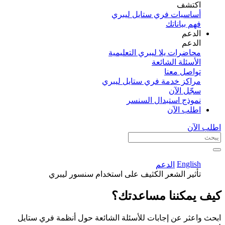
اكتشف​
أساسيات فري ستايل ليبري
فهم بياناتك
الدعم
الدعم
محاضرات يلا ليبري التعليمية
الأسئلة الشائعة
تواصل معنا
مراكز خدمة فري ستايل ليبري
سجّل الآن​
نموذج استبدال السنسر
اطلب الآن
اطلب الآن
English
الدعم
تأثير الشعر الكثيف على استخدام سنسور ليبري
كيف يمكننا مساعدتك؟
ابحث واعثر عن إجابات للأسئلة الشائعة حول أنظمة فري ستايل