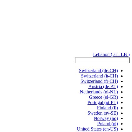
Lebanon
( ar - LB )
Switzerland
(de-CH)
Switzerland
(it-CH)
Switzerland
(fr-CH)
Austria
(de-AT)
Netherlands
(nl-NL)
Greece
(el-GR)
Portugal
(pt-PT)
Finland
(fi)
Sweden
(sv-SE)
Norway
(no)
Poland
(pl)
United States
(en-US)