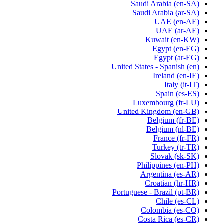
Saudi Arabia
(en-SA)
Saudi Arabia
(ar-SA)
UAE
(en-AE)
UAE
(ar-AE)
Kuwait
(en-KW)
Egypt
(en-EG)
Egypt
(ar-EG)
United States - Spanish
(en)
Ireland
(en-IE)
Italy
(it-IT)
Spain
(es-ES)
Luxembourg
(fr-LU)
United Kingdom
(en-GB)
Belgium
(fr-BE)
Belgium
(nl-BE)
France
(fr-FR)
Turkey
(tr-TR)
Slovak
(sk-SK)
Philippines
(en-PH)
Argentina
(es-AR)
Croatian
(hr-HR)
Portuguese - Brazil
(pt-BR)
Chile
(es-CL)
Colombia
(es-CO)
Costa Rica
(es-CR)