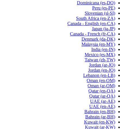
Dominicana
(es-DO)
Peru
(es-PE)
Slovenian
(sl-SI)
South Africa
(en-ZA)
Canada - English
(en-CA)
Japan
(ja-JP)
Canada - French
(fr-CA)
Denmark
(da-DK)
Malaysia
(en-MY)
India
(en-IN)
Mexico
(es-MX)
Taiwan
(zh-TW)
Jordan
(ar-JO)
Jordan
(en-JO)
Lebanon
(en-LB)
Oman
(en-OM)
Oman
(ar-OM)
Qatar
(en-QA)
Qatar
(ar-QA)
UAE
(ar-AE)
UAE
(en-AE)
Bahrain
(en-BH)
Bahrain
(ar-BH)
Kuwait
(en-KW)
Kuwait
(ar-KW)