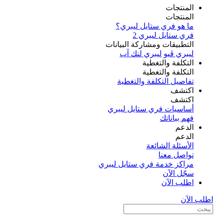
المنتجات
المنتجات
ما هو فري ستايل ليبري؟
فري ستايل ليبري 2
التطبيقات ومشاركة البيانات
ليبري ڤيو
ليبري لنك آب
التكلفة والتغطية
التكلفة والتغطية
تفاصيل التكلفة والتغطية
اكتشف​
اكتشف​
أساسيات فري ستايل ليبري
فهم بياناتك
الدعم
الدعم
الأسئلة الشائعة
تواصل معنا
مراكز خدمة فري ستايل ليبري
سجّل الآن​
اطلب الآن
اطلب الآن