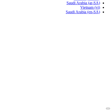
Saudi Arabia
(ar-SA)
Vietnam
(vi)
Saudi Arabia
(en-SA)