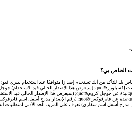
.
نت الخاص بي؟
العلوية اليمنى من الشاشة) ثم حدد &quot;مساعدة: ومن ثم حدد &quot;نبذة عن 