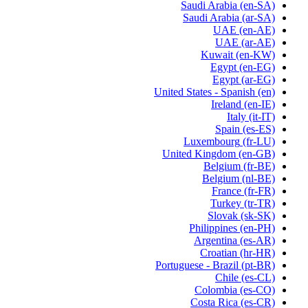
Saudi Arabia
(en-SA)
Saudi Arabia
(ar-SA)
UAE
(en-AE)
UAE
(ar-AE)
Kuwait
(en-KW)
Egypt
(en-EG)
Egypt
(ar-EG)
United States - Spanish
(en)
Ireland
(en-IE)
Italy
(it-IT)
Spain
(es-ES)
Luxembourg
(fr-LU)
United Kingdom
(en-GB)
Belgium
(fr-BE)
Belgium
(nl-BE)
France
(fr-FR)
Turkey
(tr-TR)
Slovak
(sk-SK)
Philippines
(en-PH)
Argentina
(es-AR)
Croatian
(hr-HR)
Portuguese - Brazil
(pt-BR)
Chile
(es-CL)
Colombia
(es-CO)
Costa Rica
(es-CR)