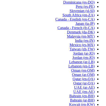
Dominicana
(es-DO)
Peru
(es-PE)
Slovenian
(sl-SI)
South Africa
(en-ZA)
Canada - English
(en-CA)
Japan
(ja-JP)
Canada - French
(fr-CA)
Denmark
(da-DK)
Malaysia
(en-MY)
India
(en-IN)
Mexico
(es-MX)
Taiwan
(zh-TW)
Jordan
(ar-JO)
Jordan
(en-JO)
Lebanon
(ar-LB)
Lebanon
(en-LB)
Oman
(en-OM)
Oman
(ar-OM)
Qatar
(en-QA)
Qatar
(ar-QA)
UAE
(ar-AE)
UAE
(en-AE)
Bahrain
(en-BH)
Bahrain
(ar-BH)
Kuwait
(en-KW)