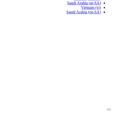
Saudi Arabia
(ar-SA)
Vietnam
(vi)
Saudi Arabia
(en-SA)