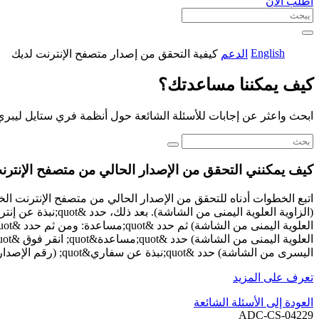
اطلب الآن
English
الدعم
كيفية التحقق من إصدار متصفح الإنترنت لديك
كيف يمكننا مساعدتك؟
ابحث واعثر عن إجابات للأسئلة الشائعة حول أنظمة فري ستايل ليبري
كيف يمكنني التحقق من الإصدار الحالي من متصفح الإنتر
اليسرى من الشاشة) حدد &quot;نبذة عن سفاري&quot; (رقم الإصدار مدرج أسفل اسم سفاري) تعرف على المزيد: الحد الأدنى لمتطلبات الجهاز(/مقالات/دقيقة المتطلبات).
تعرف على المزيد
العودة إلى الأسئلة الشائعة
ADC-CS-04229