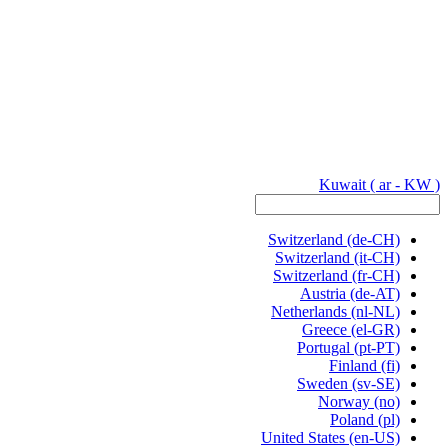
Kuwait
( ar - KW )
Switzerland
(de-CH)
Switzerland
(it-CH)
Switzerland
(fr-CH)
Austria
(de-AT)
Netherlands
(nl-NL)
Greece
(el-GR)
Portugal
(pt-PT)
Finland
(fi)
Sweden
(sv-SE)
Norway
(no)
Poland
(pl)
United States
(en-US)