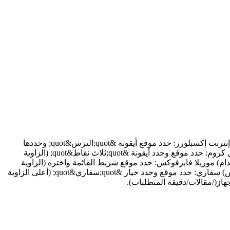
اتبع الخطوات أدناه للتحقق من الإصدار الحالي من متصفح الإنترنت الخاص بك للتأكد من أنك تستخدم إصدارًا متوافقًا عند استخدام ليبري ڤيو: إنترنت إكسبلورر: حدد موقع أيقونة &quot;الترس&quot; وحددها
(الزاوية العلوية اليمنى من الشاشة). بعد ذلك، حدد &quot;نبذة عن إنترنت إكسبلورر&quot; (سيعرض هذا الإصدار الحالي قيد الاستخدام) جوجل كروم: حدد موقع وحدد أيقونة &quot;ثلاث نقاط&quot; (الزاوية
جوجل كروم&quot; (سيعرض هذا الإصدار الحالي قيد الاستخدام) موزيلا فايرفوكس: حدد موقع شريط القائمة واختره (الزاوية
العلوية اليمنى من الشاشة) حدد &quot;مساعدة&quot; انقر فوق &quot;نبذة عن فايرفوكس&quot; (رقم الإصدار مدرج أسفل اسم فايرفوكس) سفاري: حدد موقع وحدد خيار &quot;سفاري&quot; (أعلى الزاوية