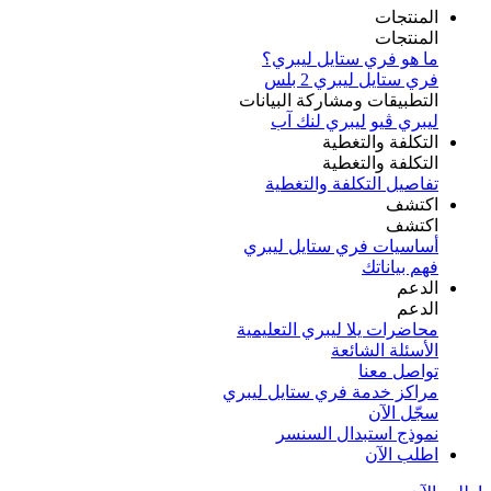
المنتجات
المنتجات
ما هو فري ستايل ليبري؟
فري ستايل ليبري 2 بلس​
التطبيقات ومشاركة البيانات
ليبري ڤيو
ليبري لنك آب
التكلفة والتغطية
التكلفة والتغطية
تفاصيل التكلفة والتغطية
اكتشف​
اكتشف​
أساسيات فري ستايل ليبري
فهم بياناتك
الدعم
الدعم
محاضرات يلا ليبري التعليمية
الأسئلة الشائعة
تواصل معنا
مراكز خدمة فري ستايل ليبري
سجّل الآن​
نموذج استبدال السنسر
اطلب الآن