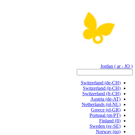
Jordan
( ar - JO )
Switzerland
(de-CH)
Switzerland
(it-CH)
Switzerland
(fr-CH)
Austria
(de-AT)
Netherlands
(nl-NL)
Greece
(el-GR)
Portugal
(pt-PT)
Finland
(fi)
Sweden
(sv-SE)
Norway
(no)