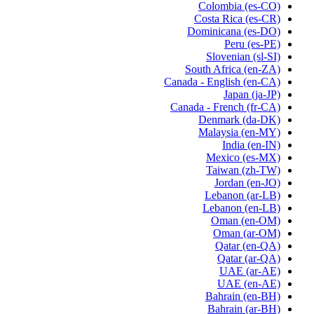
Colombia
(es-CO)
Costa Rica
(es-CR)
Dominicana
(es-DO)
Peru
(es-PE)
Slovenian
(sl-SI)
South Africa
(en-ZA)
Canada - English
(en-CA)
Japan
(ja-JP)
Canada - French
(fr-CA)
Denmark
(da-DK)
Malaysia
(en-MY)
India
(en-IN)
Mexico
(es-MX)
Taiwan
(zh-TW)
Jordan
(en-JO)
Lebanon
(ar-LB)
Lebanon
(en-LB)
Oman
(en-OM)
Oman
(ar-OM)
Qatar
(en-QA)
Qatar
(ar-QA)
UAE
(ar-AE)
UAE
(en-AE)
Bahrain
(en-BH)
Bahrain
(ar-BH)