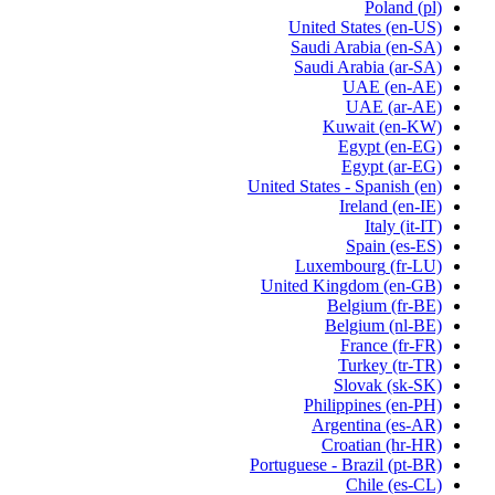
Poland
(pl)
United States
(en-US)
Saudi Arabia
(en-SA)
Saudi Arabia
(ar-SA)
UAE
(en-AE)
UAE
(ar-AE)
Kuwait
(en-KW)
Egypt
(en-EG)
Egypt
(ar-EG)
United States - Spanish
(en)
Ireland
(en-IE)
Italy
(it-IT)
Spain
(es-ES)
Luxembourg
(fr-LU)
United Kingdom
(en-GB)
Belgium
(fr-BE)
Belgium
(nl-BE)
France
(fr-FR)
Turkey
(tr-TR)
Slovak
(sk-SK)
Philippines
(en-PH)
Argentina
(es-AR)
Croatian
(hr-HR)
Portuguese - Brazil
(pt-BR)
Chile
(es-CL)