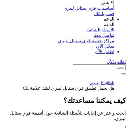
اكتشف​
أساسيات فري ستايل ليبري
فهم بياناتك
الدعم
الدعم
الأسئلة الشائعة
تواصل معنا
مراكز خدمة فري ستايل ليبري
سجّل الآن​
اطلب الآن
اطلب الآن
English
يدعم
هل يحمل تطبيق فري ستايل ليبري لينك علامة CE
كيف يمكننا مساعدتك؟
ابحث واعثر عن إجابات للأسئلة الشائعة حول أنظمة فري ستايل
ليبري.