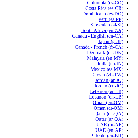
Colombia
(es-CO)
Costa Rica
(es-CR)
Dominicana
(es-DO)
Peru
(es-PE)
Slovenian
(sl-SI)
South Africa
(en-ZA)
Canada - English
(en-CA)
Japan
(ja-JP)
Canada - French
(fr-CA)
Denmark
(da-DK)
Malaysia
(en-MY)
India
(en-IN)
Mexico
(es-MX)
Taiwan
(zh-TW)
Jordan
(ar-JO)
Jordan
(en-JO)
Lebanon
(ar-LB)
Lebanon
(en-LB)
Oman
(en-OM)
Oman
(ar-OM)
Qatar
(en-QA)
Qatar
(ar-QA)
UAE
(ar-AE)
UAE
(en-AE)
Bahrain
(en-BH)