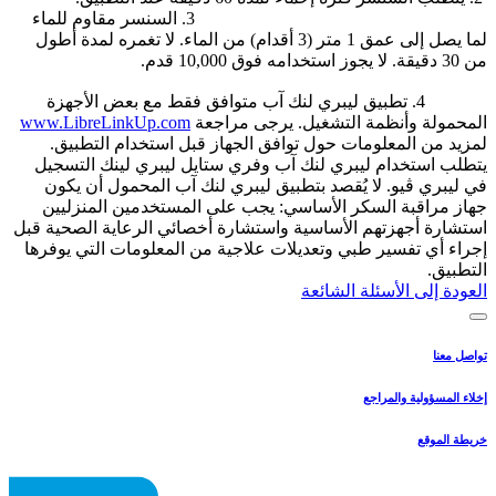
3. السنسر مقاوم للماء
لما يصل إلى عمق 1 متر (3 أقدام) من الماء. لا تغمره لمدة أطول
من 30 دقيقة. لا يجوز استخدامه فوق 10,000 قدم.
4. تطبيق ليبري لنك آب متوافق فقط مع بعض الأجهزة
المحمولة وأنظمة التشغيل. يرجى مراجعة
www.LibreLinkUp.com
لمزيد من المعلومات حول توافق الجهاز قبل استخدام التطبيق.
يتطلب استخدام ليبري لنك آب وفري ستايل ليبري لينك التسجيل
في ليبري ڤيو. لا يُقصد بتطبيق ليبري لنك آب المحمول أن يكون
جهاز مراقبة السكر الأساسي: يجب على المستخدمين المنزليين
استشارة أجهزتهم الأساسية واستشارة أخصائي الرعاية الصحية قبل
إجراء أي تفسير طبي وتعديلات علاجية من المعلومات التي يوفرها
التطبيق.
العودة إلى الأسئلة الشائعة
تواصل معنا
إخلاء المسؤولية والمراجع
خريطة الموقع