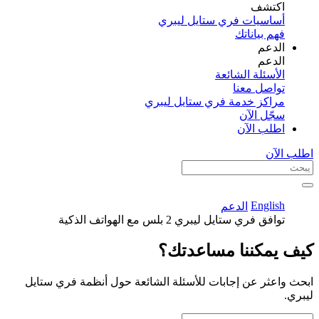
اكتشف​
أساسيات فري ستايل ليبري
فهم بياناتك
الدعم
الدعم
الأسئلة الشائعة
تواصل معنا
مراكز خدمة فري ستايل ليبري
سجّل الآن​
اطلب الآن
اطلب الآن
English
الدعم
توافق فري ستايل ليبري 2 بلس مع الهواتف الذكية
كيف يمكننا مساعدتك؟
ابحث واعثر عن إجابات للأسئلة الشائعة حول أنظمة فري ستايل
ليبري.