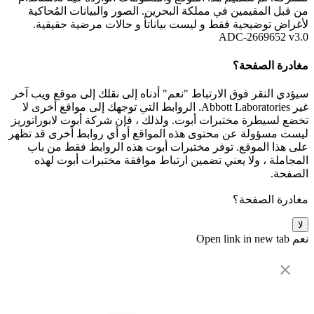
من قبل المقيمين في مملكة البحرين. الصور والبيانات المُحاكية
لأغراض توضيحية فقط و ليست بياناتأ و حالات مرضية حقيقية.
ADC-2669652 v3.0
مغادرة الصفحة؟
سيؤدي النقر فوق الارتباط "نعم" أدناه إلى نقلك إلى موقع ويب آخر
غير Abbott Laboratories. الروابط التي توجهك إلى مواقع أخرى لا
تخضع لسيطرة مختبرات أبوت. ولذلك ، فإن شركة أبوت لابوراتوريز
ليست مسؤولة عن محتوى هذه المواقع أو أي روابط أخرى قد تظهر
على هذا الموقع. توفر مختبرات أبوت هذه الروابط فقط من باب
المجاملة ، ولا يعني تضمين ارتباط موافقة مختبرات أبوت لهذه
الصفحة.
مغادرة الصفحة؟
لا
نعم
Open link in new tab