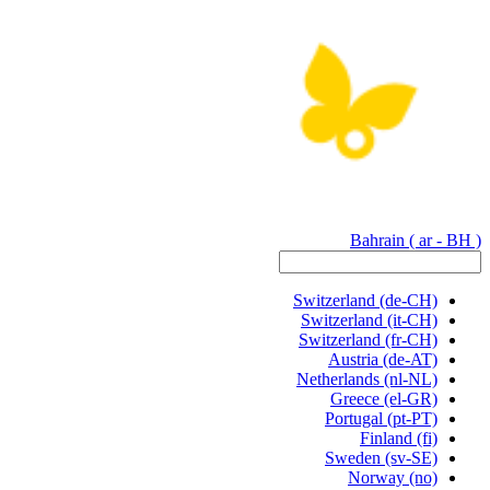
Bahrain
( ar - BH )
Switzerland
(de-CH)
Switzerland
(it-CH)
Switzerland
(fr-CH)
Austria
(de-AT)
Netherlands
(nl-NL)
Greece
(el-GR)
Portugal
(pt-PT)
Finland
(fi)
Sweden
(sv-SE)
Norway
(no)