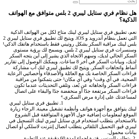
هل نظام فري ستايل ليبري 2 بلس متوافق مع الهواتف
الذكية؟
نعم، تطبيق فري ستايل ليبري لينك متاح لكل من الهواتف الذكية
التي تعمل بنظام أندرويد و iOS. ويتيح لك تطبيق فري ستايل ليبري 2
بلس لينك مراقبة السكر بشكل روتيني فقط باستخدام هاتفك الذكي¹
وسنسرات فري ستايل ليبري 2 بلس. ويسمح لك برؤية مستوى
السكر الحالي لديك، وسهم الاتجاه الذي يشير إلى أين يتجه السكر
لديك، وبيانات السكر في آخر 8 ساعات. ويمكنك الوصول إلى تقارير
أنماط واتجاهات السكر. ويتيح لك تطبيق ليبري لنك آب مشاركة
قراءات السكر الخاصة بك مع العائلة والأصدقاء وأخصائيي الرعاية
الصحية، في أي وقت² وفي أي مكان³ حتى يتمكنوا من مراقبة
قراءات السكر واتجاهاته عن بُعد، وتلقي التحديثات عندما تكون
قراءات السكر مرتفعة جدًا أو منخفضة جدًا والبقاء على اتصال
لمساعدتك على إدارة مرض السكري.⁴
1. تطبيق فري ستايل ليبري
لينك يتوافق مع أجهزة هواتف وأنظمة تشغيل معينة. الرجاء زيارة
الموقع لمعلومات إضافية حول الأجهزة المتوافقة قبل الشروع
بالاستخدام. يتطلب استخدام فري ستايل ليبري لينك التسجيل في
ليبري ڤيو. التحميل التلقائي يتطلب اتصال إنترنت لاسلكي أو اتصال
بيانات محمول.
2. يتطلب السنسر فترة إحماء لمدة 60 دقيقة عند التطبيق.