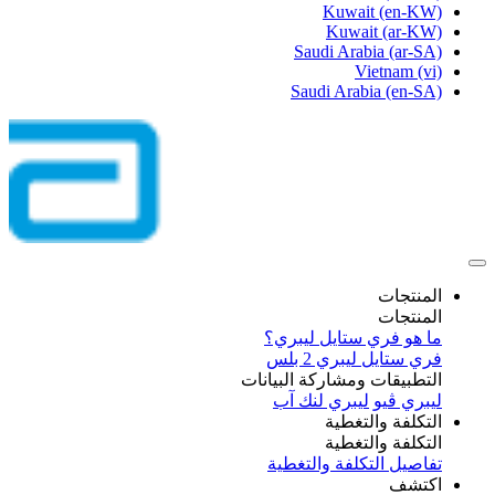
Kuwait
(en-KW)
Kuwait
(ar-KW)
Saudi Arabia
(ar-SA)
Vietnam
(vi)
Saudi Arabia
(en-SA)
المنتجات
المنتجات
ما هو فري ستايل ليبري؟
فري ستايل ليبري 2 بلس​
التطبيقات ومشاركة البيانات
ليبري ڤيو
ليبري لنك آب
التكلفة والتغطية
التكلفة والتغطية
تفاصيل التكلفة والتغطية
اكتشف​