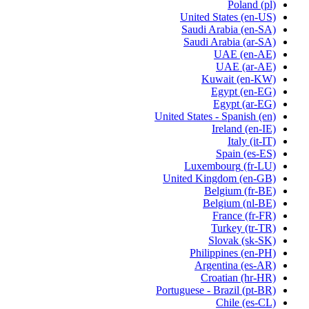
Poland
(pl)
United States
(en-US)
Saudi Arabia
(en-SA)
Saudi Arabia
(ar-SA)
UAE
(en-AE)
UAE
(ar-AE)
Kuwait
(en-KW)
Egypt
(en-EG)
Egypt
(ar-EG)
United States - Spanish
(en)
Ireland
(en-IE)
Italy
(it-IT)
Spain
(es-ES)
Luxembourg
(fr-LU)
United Kingdom
(en-GB)
Belgium
(fr-BE)
Belgium
(nl-BE)
France
(fr-FR)
Turkey
(tr-TR)
Slovak
(sk-SK)
Philippines
(en-PH)
Argentina
(es-AR)
Croatian
(hr-HR)
Portuguese - Brazil
(pt-BR)
Chile
(es-CL)