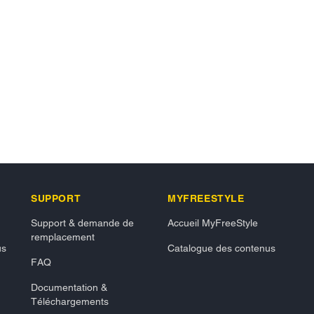
SUPPORT
MYFREESTYLE
Support & demande de
Accueil MyFreeStyle
remplacement
us
Catalogue des contenus
FAQ
Documentation &
Téléchargements