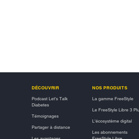
DÉCOUVRIR
NOS PRODUITS
Podcast Let's Talk
La gamme FreeStyle
Diabetes
Le FreeStyle Libre 3 Pl
Témoignages
L'écosystème digital
Partager à distance
Les abonnements
Les avantages
FreeStyle Libre