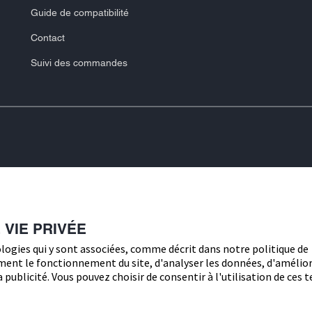
Guide de compatibilité
Contact
Suivi des commandes
r, FreeStyle, Libre, et les marques
t YpsoPump sont des marques déposées
Conditions générales de 
d. Le capteur FreeStyle Libre 3 Plus
matisé d'insuline mylife Loop, y
Déclarati
mylife YpsoPump. Pour utiliser le
VIE PRIVÉE
s à l'étiquetage fourni avec
marques commerciales d'Apple Inc.
nologies qui y sont associées, comme décrit dans notre politique de
gle LLC. La marque et les logos
ment le fonctionnement du site, d'analyser les données, d'amélio
G, Inc. et toute utilisation de ces
la publicité. Vous pouvez choisir de consentir à l'utilisation de ces
 la propriété de leurs propriétaires
(e)s avec une adresse de livraison
elgique.