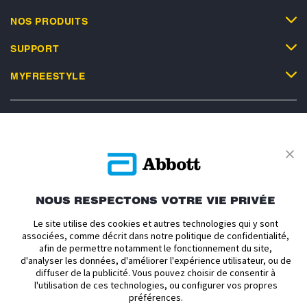
NOS PRODUITS
SUPPORT
MYFREESTYLE
Politique en matière de vie privée
Conditions d'utilisation
Conditions générales de vente
À propos d'Abbott
NOUS RESPECTONS VOTRE VIE PRIVÉE
Politique relative aux cookies
Déclaration d'accessibilité
Le site utilise des cookies et autres technologies qui y sont
Avis relatif au règlement sur les données
associées, comme décrit dans notre politique de confidentialité,
afin de permettre notamment le fonctionnement du site,
ADC-2693205 v1.0 Copyright © 2026 Abbott. Le boîtier du capteur,
d'analyser les données, d'améliorer l'expérience utilisateur, ou de
FreeStyle, Libre, et les marques commerciales associées sont des marques
diffuser de la publicité. Vous pouvez choisir de consentir à
d’Abbott. mylife et YpsoPump sont des marques déposées de Ypsomed AG.
l'utilisation de ces technologies, ou configurer vos propres
CamAPS et une marque déposée de Camdiab Ltd. Le capteur FreeStyle
préférences.
Libre 3 Plus est autorisé à fonctionner avec le système d'administration