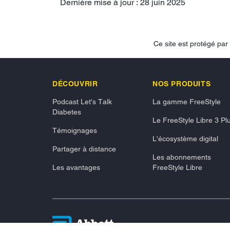
Dernière mise à jour : 28 juin 2025
Ce site est protégé p
DÉCOUVRIR
NOS PRODUITS
Podcast Let's Talk
La gamme FreeStyle
Diabetes
Le FreeStyle Libre 3 Pl
Témoignages
L'écosystème digital
Partager à distance
Les abonnements
Les avantages
FreeStyle Libre