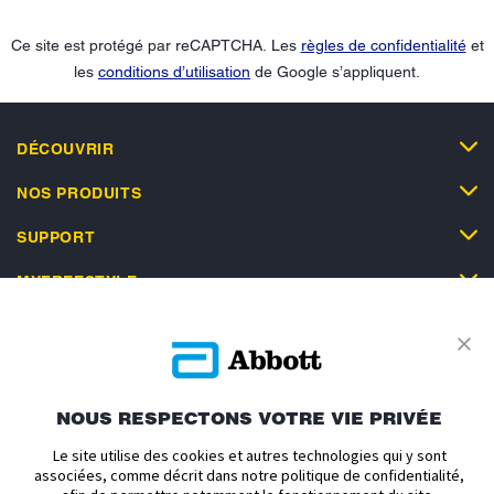
Ce site est protégé par reCAPTCHA. Les
règles de confidentialité
et
les
conditions d’utilisation
de Google s’appliquent.
DÉCOUVRIR
NOS PRODUITS
SUPPORT
MYFREESTYLE
NOUS RESPECTONS VOTRE VIE PRIVÉE
Politique en matière de vie privée
Conditions d'utilisation
Le site utilise des cookies et autres technologies qui y sont
Conditions générales de vente
À propos d'Abbott
associées, comme décrit dans notre politique de confidentialité,
Politique relative aux cookies
Déclaration d'accessibilité