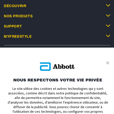
DÉCOUVRIR
NOS PRODUITS
SUPPORT
MYFREESTYLE
Politique en matière de vie privée
Conditions d'utilisation
Conditions générales de vente
À propos d'Abbott
NOUS RESPECTONS VOTRE VIE PRIVÉE
Politique relative aux cookies
Déclaration d'accessibilité
Le site utilise des cookies et autres technologies qui y sont
Avis relatif au règlement sur les données
associées, comme décrit dans notre politique de confidentialité,
afin de permettre notamment le fonctionnement du site,
d'analyser les données, d'améliorer l'expérience utilisateur, ou de
ADC-2693205 v1.0 Copyright © 2026 Abbott. Le boîtier du capteur,
diffuser de la publicité. Vous pouvez choisir de consentir à
FreeStyle, Libre, et les marques commerciales associées sont des marques
l'utilisation de ces technologies, ou configurer vos propres
d’Abbott. mylife et YpsoPump sont des marques déposées de Ypsomed AG.