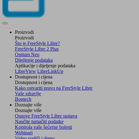
Proizvodi
Proizvodi
Što je FreeStyle Libre?
FreeStyle Libre 2 Plus
Optium Neo
Dijeljenje podataka
Aplikacije i dijeljenje podataka
LibreView
LibreLinkUp
Dostupnost i cijena
Dostupnost i cijena
Kako ostvariti pravo na FreeStyle Libre
Vaše zdravlje
Bontech
Doznajte više
Doznajte više
Osnove FreeStyle Libre sustava
Naučite tumačiti podatke
Kontrola vaše šećerne bolesti
Webinari
Video vodiči i demo