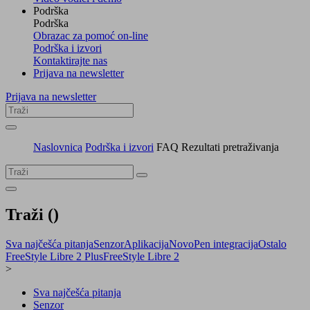
Podrška
Podrška
Obrazac za pomoć on-line
Podrška i izvori
Kontaktirajte nas
Prijava na newsletter
Prijava na newsletter
Naslovnica
Podrška i izvori
FAQ Rezultati pretraživanja
Traži (
)
Sva najčešća pitanja
Senzor
Aplikacija
NovoPen integracija
Ostalo
FreeStyle Libre 2 Plus
FreeStyle Libre 2
>
Sva najčešća pitanja
Senzor