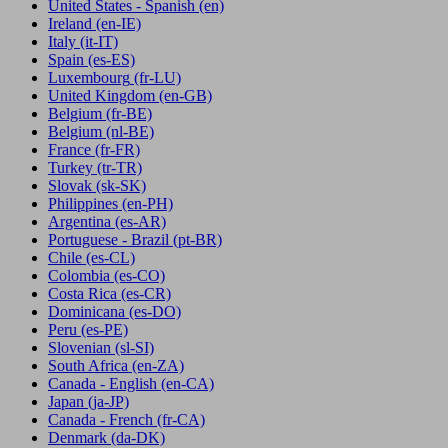
United States - Spanish
(en)
Ireland
(en-IE)
Italy
(it-IT)
Spain
(es-ES)
Luxembourg
(fr-LU)
United Kingdom
(en-GB)
Belgium
(fr-BE)
Belgium
(nl-BE)
France
(fr-FR)
Turkey
(tr-TR)
Slovak
(sk-SK)
Philippines
(en-PH)
Argentina
(es-AR)
Portuguese - Brazil
(pt-BR)
Chile
(es-CL)
Colombia
(es-CO)
Costa Rica
(es-CR)
Dominicana
(es-DO)
Peru
(es-PE)
Slovenian
(sl-SI)
South Africa
(en-ZA)
Canada - English
(en-CA)
Japan
(ja-JP)
Canada - French
(fr-CA)
Denmark
(da-DK)