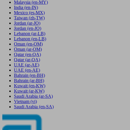
Malaysia
(en-MY)
India
(en-IN)
Mexico
(es-MX)
Taiwan
(zh-TW)
Jordan
(ar-JO)
Jordan
(en-JO)
Lebanon
(ar-LB)
Lebanon
(en-LB)
Oman
(en-OM)
Oman
(ar-OM)
Qatar
(en-QA)
Qatar
(ar-QA)
UAE
(ar-AE)
UAE
(en-AE)
Bahrain
(en-BH)
Bahrain
(ar-BH)
Kuwait
(en-KW)
Kuwait
(ar-KW)
Saudi Arabia
(ar-SA)
Vietnam
(vi)
Saudi Arabia
(en-SA)