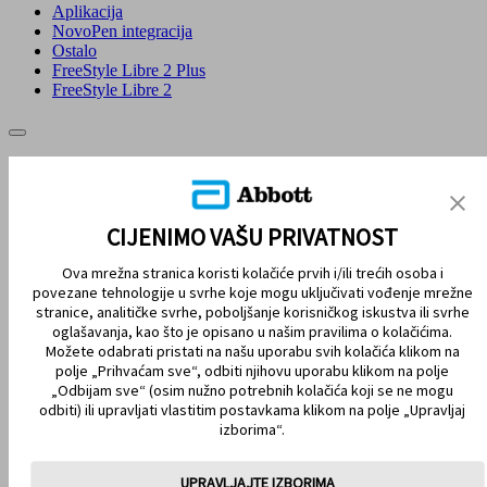
Aplikacija
NovoPen integracija
Ostalo
FreeStyle Libre 2 Plus
FreeStyle Libre 2
MAPA STRANICE
ODRICANJE OD ODGOVORNOSTI I REFERENCE
CIJENIMO VAŠU PRIVATNOST
KONTAKTIRAJTE NAS
Ova mrežna stranica koristi kolačiće prvih i/ili trećih osoba i
povezane tehnologije u svrhe koje mogu uključivati vođenje mrežne
stranice, analitičke svrhe, poboljšanje korisničkog iskustva ili svrhe
oglašavanja, kao što je opisano u našim pravilima o kolačićima.
Možete odabrati pristati na našu uporabu svih kolačića klikom na
polje „Prihvaćam sve“, odbiti njihovu uporabu klikom na polje
„Odbijam sve“ (osim nužno potrebnih kolačića koji se ne mogu
odbiti) ili upravljati vlastitim postavkama klikom na polje „Upravljaj
izborima“.
OSTANITE POVEZANI
UPRAVLJAJTE IZBORIMA