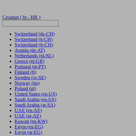
Croatian
( hr - HR )
Switzerland
(de-CH)
Switzerland
(it-CH)
Switzerland
(fr-CH)
Austria
(de-AT)
Netherlands
(nl-NL)
Greece
(el-GR)
Portugal
(pt-PT)
Finland
(fi)
Sweden
(sv-SE)
Norway
(no)
Poland
(pl)
United States
(en-US)
Saudi Arabia
(en-SA)
Saudi Arabia
(ar-SA)
UAE
(en-AE)
UAE
(ar-AE)
Kuwait
(en-KW)
Egypt
(en-EG)
Egypt
(ar-EG)