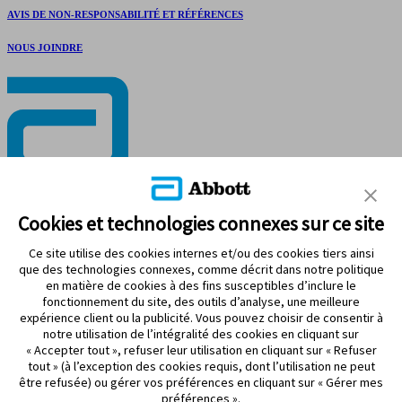
AVIS DE NON-RESPONSABILITÉ ET RÉFÉRENCES
NOUS JOINDRE
RESTEZ CONNECTÉ
Cookies et technologies connexes sur ce site
Ce site utilise des cookies internes et/ou des cookies tiers ainsi
que des technologies connexes, comme décrit dans notre politique
en matière de cookies à des fins susceptibles d’inclure le
fonctionnement du site, des outils d’analyse, une meilleure
Modalités d’utilisation
expérience client ou la publicité. Vous pouvez choisir de consentir à
Politique de confidentialité
notre utilisation de l’intégralité des cookies en cliquant sur
Énoncé d’accessibilité
« Accepter tout », refuser leur utilisation en cliquant sur « Refuser
Préférences de cookies
tout » (à l’exception des cookies requis, dont l’utilisation ne peut
être refusée) ou gérer vos préférences en cliquant sur « Gérer mes
©2026 Abbott. Tous droits réservés. La forme circulaire du boîtier
préférences ».
du capteur, FreeStyle, Libre et les marques connexes sont des