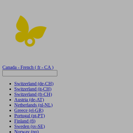
Canada - French
( fr - CA )
Switzerland
(de-CH)
Switzerland
(it-CH)
Switzerland
(fr-CH)
Austria
(de-AT)
Netherlands
(nl-NL)
Greece
(el-GR)
Portugal
(pt-PT)
Finland
(fi)
Sweden
(sv-SE)
Norway
(no)