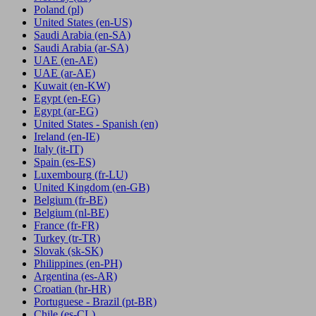
Poland
(pl)
United States
(en-US)
Saudi Arabia
(en-SA)
Saudi Arabia
(ar-SA)
UAE
(en-AE)
UAE
(ar-AE)
Kuwait
(en-KW)
Egypt
(en-EG)
Egypt
(ar-EG)
United States - Spanish
(en)
Ireland
(en-IE)
Italy
(it-IT)
Spain
(es-ES)
Luxembourg
(fr-LU)
United Kingdom
(en-GB)
Belgium
(fr-BE)
Belgium
(nl-BE)
France
(fr-FR)
Turkey
(tr-TR)
Slovak
(sk-SK)
Philippines
(en-PH)
Argentina
(es-AR)
Croatian
(hr-HR)
Portuguese - Brazil
(pt-BR)
Chile
(es-CL)