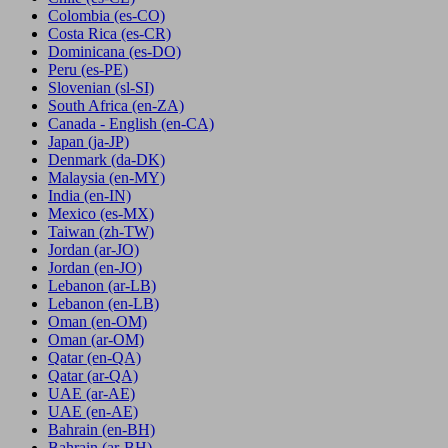
Colombia
(es-CO)
Costa Rica
(es-CR)
Dominicana
(es-DO)
Peru
(es-PE)
Slovenian
(sl-SI)
South Africa
(en-ZA)
Canada - English
(en-CA)
Japan
(ja-JP)
Denmark
(da-DK)
Malaysia
(en-MY)
India
(en-IN)
Mexico
(es-MX)
Taiwan
(zh-TW)
Jordan
(ar-JO)
Jordan
(en-JO)
Lebanon
(ar-LB)
Lebanon
(en-LB)
Oman
(en-OM)
Oman
(ar-OM)
Qatar
(en-QA)
Qatar
(ar-QA)
UAE
(ar-AE)
UAE
(en-AE)
Bahrain
(en-BH)
Bahrain
(ar-BH)