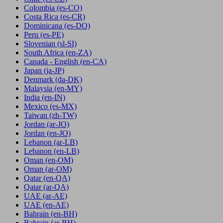
Colombia
(es-CO)
Costa Rica
(es-CR)
Dominicana
(es-DO)
Peru
(es-PE)
Slovenian
(sl-SI)
South Africa
(en-ZA)
Canada - English
(en-CA)
Japan
(ja-JP)
Denmark
(da-DK)
Malaysia
(en-MY)
India
(en-IN)
Mexico
(es-MX)
Taiwan
(zh-TW)
Jordan
(ar-JO)
Jordan
(en-JO)
Lebanon
(ar-LB)
Lebanon
(en-LB)
Oman
(en-OM)
Oman
(ar-OM)
Qatar
(en-QA)
Qatar
(ar-QA)
UAE
(ar-AE)
UAE
(en-AE)
Bahrain
(en-BH)
Bahrain
(ar-BH)