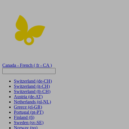
Canada - French
( fr - CA )
Switzerland
(de-CH)
Switzerland
(it-CH)
Switzerland
(fr-CH)
Austria
(de-AT)
Netherlands
(nl-NL)
Greece
(el-GR)
Portugal
(pt-PT)
Finland
(fi)
Sweden
(sv-SE)
Norway
(no)