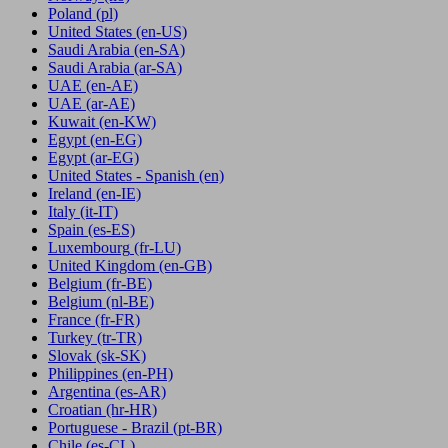
Poland
(pl)
United States
(en-US)
Saudi Arabia
(en-SA)
Saudi Arabia
(ar-SA)
UAE
(en-AE)
UAE
(ar-AE)
Kuwait
(en-KW)
Egypt
(en-EG)
Egypt
(ar-EG)
United States - Spanish
(en)
Ireland
(en-IE)
Italy
(it-IT)
Spain
(es-ES)
Luxembourg
(fr-LU)
United Kingdom
(en-GB)
Belgium
(fr-BE)
Belgium
(nl-BE)
France
(fr-FR)
Turkey
(tr-TR)
Slovak
(sk-SK)
Philippines
(en-PH)
Argentina
(es-AR)
Croatian
(hr-HR)
Portuguese - Brazil
(pt-BR)
Chile
(es-CL)