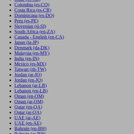
Colombia
(es-CO)
Costa Rica
(es-CR)
Dominicana
(es-DO)
Peru
(es-PE)
Slovenian
(sl-SI)
South Africa
(en-ZA)
Canada - English
(en-CA)
Japan
(ja-JP)
Denmark
(da-DK)
Malaysia
(en-MY)
India
(en-IN)
Mexico
(es-MX)
Taiwan
(zh-TW)
Jordan
(ar-JO)
Jordan
(en-JO)
Lebanon
(ar-LB)
Lebanon
(en-LB)
Oman
(en-OM)
Oman
(ar-OM)
Qatar
(en-QA)
Qatar
(ar-QA)
UAE
(ar-AE)
UAE
(en-AE)
Bahrain
(en-BH)
Bahrain
(ar-BH)