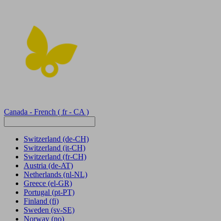
Canada - French
( fr - CA )
Switzerland
(de-CH)
Switzerland
(it-CH)
Switzerland
(fr-CH)
Austria
(de-AT)
Netherlands
(nl-NL)
Greece
(el-GR)
Portugal
(pt-PT)
Finland
(fi)
Sweden
(sv-SE)
Norway
(no)