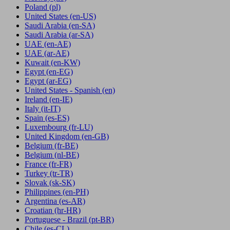
Poland
(pl)
United States
(en-US)
Saudi Arabia
(en-SA)
Saudi Arabia
(ar-SA)
UAE
(en-AE)
UAE
(ar-AE)
Kuwait
(en-KW)
Egypt
(en-EG)
Egypt
(ar-EG)
United States - Spanish
(en)
Ireland
(en-IE)
Italy
(it-IT)
Spain
(es-ES)
Luxembourg
(fr-LU)
United Kingdom
(en-GB)
Belgium
(fr-BE)
Belgium
(nl-BE)
France
(fr-FR)
Turkey
(tr-TR)
Slovak
(sk-SK)
Philippines
(en-PH)
Argentina
(es-AR)
Croatian
(hr-HR)
Portuguese - Brazil
(pt-BR)
Chile
(es-CL)