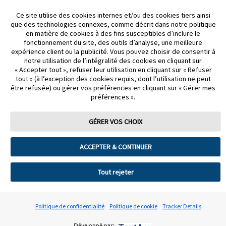
Ce site utilise des cookies internes et/ou des cookies tiers ainsi
que des technologies connexes, comme décrit dans notre politique
PARTENARIATS
en matière de cookies à des fins susceptibles d’inclure le
fonctionnement du site, des outils d’analyse, une meilleure
PLAN DU SITE
expérience client ou la publicité. Vous pouvez choisir de consentir à
notre utilisation de l’intégralité des cookies en cliquant sur
« Accepter tout », refuser leur utilisation en cliquant sur « Refuser
AVIS DE NON-RESPONSABILITÉ ET RÉFÉRENCES
tout » (à l’exception des cookies requis, dont l’utilisation ne peut
être refusée) ou gérer vos préférences en cliquant sur « Gérer mes
NOUS JOINDRE
préférences ».
GÉRER VOS CHOIX
ACCEPTER & CONTINUER
Modalités d’utilisation
Politique de confidentialité
Énoncé d’accessibilité
Préférences de cookies
Tout rejeter
©2026 Abbott. Tous droits réservés. La forme circulaire du boîtier du
capteur, FreeStyle, Libre et les marques connexes sont des marques
Politique de confidentialité
Politique de cookie
Tracker Details
d’Abbott.
ADC-99093-F v2.0