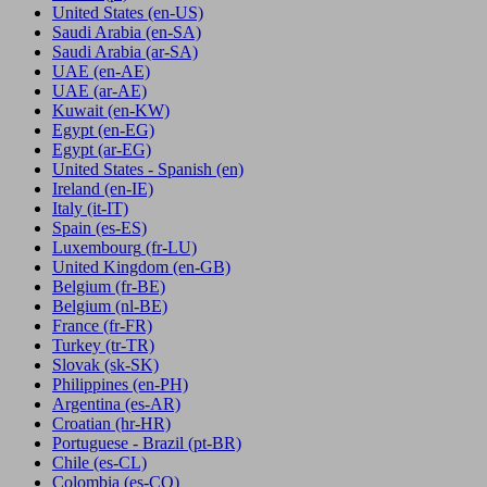
United States
(en-US)
Saudi Arabia
(en-SA)
Saudi Arabia
(ar-SA)
UAE
(en-AE)
UAE
(ar-AE)
Kuwait
(en-KW)
Egypt
(en-EG)
Egypt
(ar-EG)
United States - Spanish
(en)
Ireland
(en-IE)
Italy
(it-IT)
Spain
(es-ES)
Luxembourg
(fr-LU)
United Kingdom
(en-GB)
Belgium
(fr-BE)
Belgium
(nl-BE)
France
(fr-FR)
Turkey
(tr-TR)
Slovak
(sk-SK)
Philippines
(en-PH)
Argentina
(es-AR)
Croatian
(hr-HR)
Portuguese - Brazil
(pt-BR)
Chile
(es-CL)
Colombia
(es-CO)