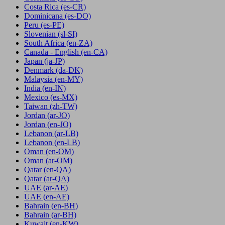
Costa Rica
(es-CR)
Dominicana
(es-DO)
Peru
(es-PE)
Slovenian
(sl-SI)
South Africa
(en-ZA)
Canada - English
(en-CA)
Japan
(ja-JP)
Denmark
(da-DK)
Malaysia
(en-MY)
India
(en-IN)
Mexico
(es-MX)
Taiwan
(zh-TW)
Jordan
(ar-JO)
Jordan
(en-JO)
Lebanon
(ar-LB)
Lebanon
(en-LB)
Oman
(en-OM)
Oman
(ar-OM)
Qatar
(en-QA)
Qatar
(ar-QA)
UAE
(ar-AE)
UAE
(en-AE)
Bahrain
(en-BH)
Bahrain
(ar-BH)
Kuwait
(en-KW)