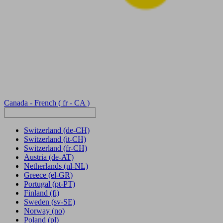
Canada - French
( fr - CA )
Switzerland
(de-CH)
Switzerland
(it-CH)
Switzerland
(fr-CH)
Austria
(de-AT)
Netherlands
(nl-NL)
Greece
(el-GR)
Portugal
(pt-PT)
Finland
(fi)
Sweden
(sv-SE)
Norway
(no)
Poland
(pl)