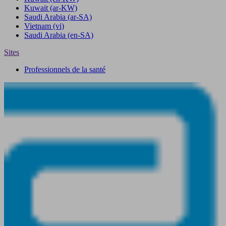
Kuwait
(ar-KW)
Saudi Arabia
(ar-SA)
Vietnam
(vi)
Saudi Arabia
(en-SA)
Sites
Professionnels de la santé