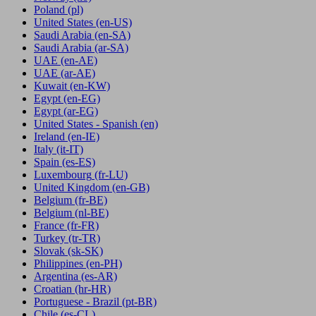
Poland
(pl)
United States
(en-US)
Saudi Arabia
(en-SA)
Saudi Arabia
(ar-SA)
UAE
(en-AE)
UAE
(ar-AE)
Kuwait
(en-KW)
Egypt
(en-EG)
Egypt
(ar-EG)
United States - Spanish
(en)
Ireland
(en-IE)
Italy
(it-IT)
Spain
(es-ES)
Luxembourg
(fr-LU)
United Kingdom
(en-GB)
Belgium
(fr-BE)
Belgium
(nl-BE)
France
(fr-FR)
Turkey
(tr-TR)
Slovak
(sk-SK)
Philippines
(en-PH)
Argentina
(es-AR)
Croatian
(hr-HR)
Portuguese - Brazil
(pt-BR)
Chile
(es-CL)