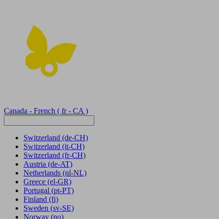
Canada - French
( fr - CA )
Switzerland
(de-CH)
Switzerland
(it-CH)
Switzerland
(fr-CH)
Austria
(de-AT)
Netherlands
(nl-NL)
Greece
(el-GR)
Portugal
(pt-PT)
Finland
(fi)
Sweden
(sv-SE)
Norway
(no)