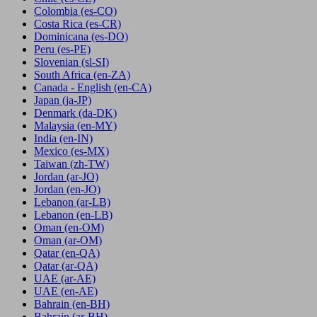
Colombia
(es-CO)
Costa Rica
(es-CR)
Dominicana
(es-DO)
Peru
(es-PE)
Slovenian
(sl-SI)
South Africa
(en-ZA)
Canada - English
(en-CA)
Japan
(ja-JP)
Denmark
(da-DK)
Malaysia
(en-MY)
India
(en-IN)
Mexico
(es-MX)
Taiwan
(zh-TW)
Jordan
(ar-JO)
Jordan
(en-JO)
Lebanon
(ar-LB)
Lebanon
(en-LB)
Oman
(en-OM)
Oman
(ar-OM)
Qatar
(en-QA)
Qatar
(ar-QA)
UAE
(ar-AE)
UAE
(en-AE)
Bahrain
(en-BH)
Bahrain
(ar-BH)