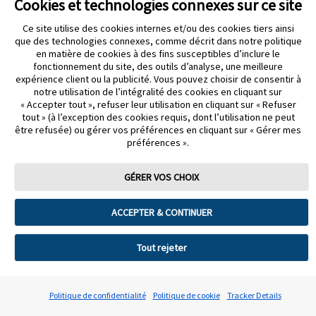
Cookies et technologies connexes sur ce site
Ce site utilise des cookies internes et/ou des cookies tiers ainsi
que des technologies connexes, comme décrit dans notre politique
en matière de cookies à des fins susceptibles d’inclure le
fonctionnement du site, des outils d’analyse, une meilleure
Modalités d’utilisation
expérience client ou la publicité. Vous pouvez choisir de consentir à
Politique de confidentialité
notre utilisation de l’intégralité des cookies en cliquant sur
Énoncé d’accessibilité
« Accepter tout », refuser leur utilisation en cliquant sur « Refuser
Préférences de cookies
tout » (à l’exception des cookies requis, dont l’utilisation ne peut
être refusée) ou gérer vos préférences en cliquant sur « Gérer mes
©2026 Abbott. Tous droits réservés. La forme circulaire du boîtier
préférences ».
du capteur, FreeStyle, Libre et les marques connexes sont des
marques d’Abbott.
ADC-99093-F v2.0
GÉRER VOS CHOIX
Vous allez maintenant quitter un site Web d’Abbott Canada, un
site administré par Abbott.
ACCEPTER & CONTINUER
Vous allez être redirigé vers le site Web d’un tiers, non administré
par Abbott.Abbott n’est pas responsable du contenu de ce site ou
Tout rejeter
des liens qu’il contient. Abbott ne vous fournit ces liens que pour
vous rendre service, et l’inclusion d’un lien ne signifie pas
qu’Abbott approuve ou valide le site vers lequel pointe le lien.
Politique de confidentialité
Politique de cookie
Tracker Details
Souhaitez-vous quitter ce site?