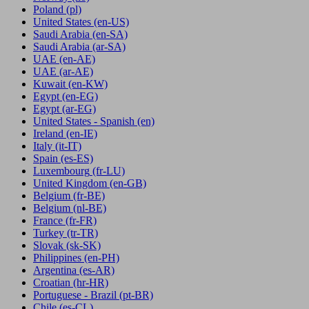
Poland
(pl)
United States
(en-US)
Saudi Arabia
(en-SA)
Saudi Arabia
(ar-SA)
UAE
(en-AE)
UAE
(ar-AE)
Kuwait
(en-KW)
Egypt
(en-EG)
Egypt
(ar-EG)
United States - Spanish
(en)
Ireland
(en-IE)
Italy
(it-IT)
Spain
(es-ES)
Luxembourg
(fr-LU)
United Kingdom
(en-GB)
Belgium
(fr-BE)
Belgium
(nl-BE)
France
(fr-FR)
Turkey
(tr-TR)
Slovak
(sk-SK)
Philippines
(en-PH)
Argentina
(es-AR)
Croatian
(hr-HR)
Portuguese - Brazil
(pt-BR)
Chile
(es-CL)