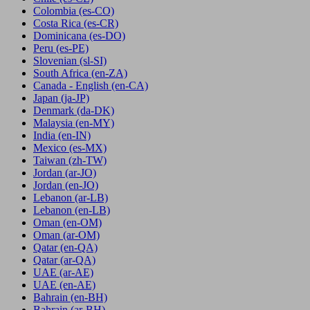
Colombia
(es-CO)
Costa Rica
(es-CR)
Dominicana
(es-DO)
Peru
(es-PE)
Slovenian
(sl-SI)
South Africa
(en-ZA)
Canada - English
(en-CA)
Japan
(ja-JP)
Denmark
(da-DK)
Malaysia
(en-MY)
India
(en-IN)
Mexico
(es-MX)
Taiwan
(zh-TW)
Jordan
(ar-JO)
Jordan
(en-JO)
Lebanon
(ar-LB)
Lebanon
(en-LB)
Oman
(en-OM)
Oman
(ar-OM)
Qatar
(en-QA)
Qatar
(ar-QA)
UAE
(ar-AE)
UAE
(en-AE)
Bahrain
(en-BH)
Bahrain
(ar-BH)