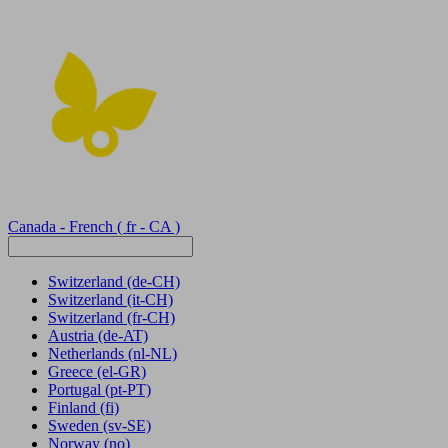
Canada - French
( fr - CA )
Switzerland
(de-CH)
Switzerland
(it-CH)
Switzerland
(fr-CH)
Austria
(de-AT)
Netherlands
(nl-NL)
Greece
(el-GR)
Portugal
(pt-PT)
Finland
(fi)
Sweden
(sv-SE)
Norway
(no)