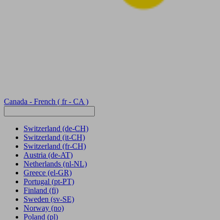
Canada - French
( fr - CA )
Switzerland
(de-CH)
Switzerland
(it-CH)
Switzerland
(fr-CH)
Austria
(de-AT)
Netherlands
(nl-NL)
Greece
(el-GR)
Portugal
(pt-PT)
Finland
(fi)
Sweden
(sv-SE)
Norway
(no)
Poland
(pl)