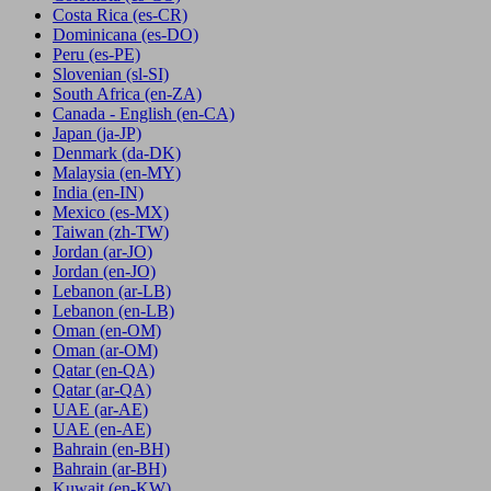
Costa Rica
(es-CR)
Dominicana
(es-DO)
Peru
(es-PE)
Slovenian
(sl-SI)
South Africa
(en-ZA)
Canada - English
(en-CA)
Japan
(ja-JP)
Denmark
(da-DK)
Malaysia
(en-MY)
India
(en-IN)
Mexico
(es-MX)
Taiwan
(zh-TW)
Jordan
(ar-JO)
Jordan
(en-JO)
Lebanon
(ar-LB)
Lebanon
(en-LB)
Oman
(en-OM)
Oman
(ar-OM)
Qatar
(en-QA)
Qatar
(ar-QA)
UAE
(ar-AE)
UAE
(en-AE)
Bahrain
(en-BH)
Bahrain
(ar-BH)
Kuwait
(en-KW)