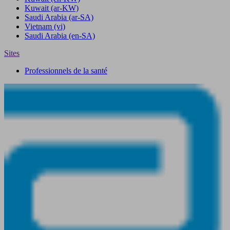
Kuwait
(ar-KW)
Saudi Arabia
(ar-SA)
Vietnam
(vi)
Saudi Arabia
(en-SA)
Sites
Professionnels de la santé