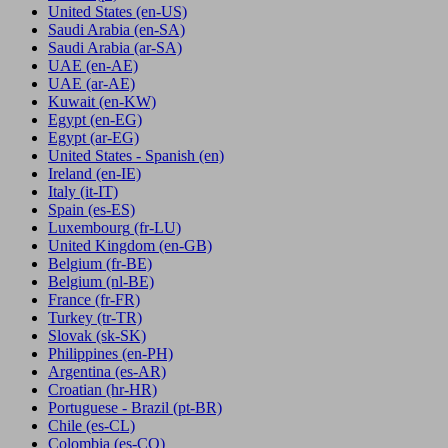
United States
(en-US)
Saudi Arabia
(en-SA)
Saudi Arabia
(ar-SA)
UAE
(en-AE)
UAE
(ar-AE)
Kuwait
(en-KW)
Egypt
(en-EG)
Egypt
(ar-EG)
United States - Spanish
(en)
Ireland
(en-IE)
Italy
(it-IT)
Spain
(es-ES)
Luxembourg
(fr-LU)
United Kingdom
(en-GB)
Belgium
(fr-BE)
Belgium
(nl-BE)
France
(fr-FR)
Turkey
(tr-TR)
Slovak
(sk-SK)
Philippines
(en-PH)
Argentina
(es-AR)
Croatian
(hr-HR)
Portuguese - Brazil
(pt-BR)
Chile
(es-CL)
Colombia
(es-CO)