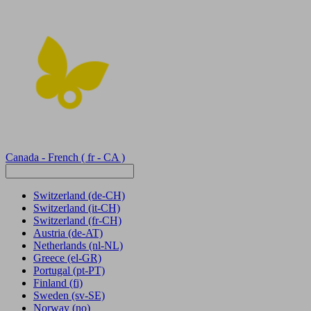
Canada - French
( fr - CA )
Switzerland
(de-CH)
Switzerland
(it-CH)
Switzerland
(fr-CH)
Austria
(de-AT)
Netherlands
(nl-NL)
Greece
(el-GR)
Portugal
(pt-PT)
Finland
(fi)
Sweden
(sv-SE)
Norway
(no)