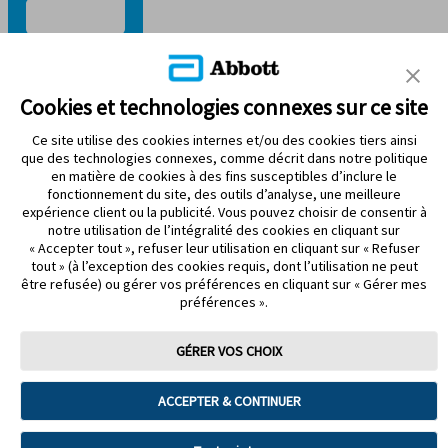
RESTEZ CONNECTÉ
Cookies et technologies connexes sur ce site
Ce site utilise des cookies internes et/ou des cookies tiers ainsi
que des technologies connexes, comme décrit dans notre politique
en matière de cookies à des fins susceptibles d’inclure le
fonctionnement du site, des outils d’analyse, une meilleure
Modalités d’utilisation
expérience client ou la publicité. Vous pouvez choisir de consentir à
Politique de confidentialité
notre utilisation de l’intégralité des cookies en cliquant sur
Énoncé d’accessibilité
« Accepter tout », refuser leur utilisation en cliquant sur « Refuser
Préférences de cookies
tout » (à l’exception des cookies requis, dont l’utilisation ne peut
être refusée) ou gérer vos préférences en cliquant sur « Gérer mes
©2026 Abbott. Tous droits réservés. La forme circulaire du boîtier
préférences ».
du capteur, FreeStyle, Libre et les marques connexes sont des
marques d’Abbott.
ADC-99093-F v2.0
GÉRER VOS CHOIX
Vous allez maintenant quitter un site Web d’Abbott Canada, un
site administré par Abbott.
ACCEPTER & CONTINUER
Vous allez être redirigé vers le site Web d’un tiers, non administré
par Abbott.Abbott n’est pas responsable du contenu de ce site ou