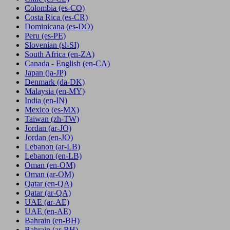
Colombia
(es-CO)
Costa Rica
(es-CR)
Dominicana
(es-DO)
Peru
(es-PE)
Slovenian
(sl-SI)
South Africa
(en-ZA)
Canada - English
(en-CA)
Japan
(ja-JP)
Denmark
(da-DK)
Malaysia
(en-MY)
India
(en-IN)
Mexico
(es-MX)
Taiwan
(zh-TW)
Jordan
(ar-JO)
Jordan
(en-JO)
Lebanon
(ar-LB)
Lebanon
(en-LB)
Oman
(en-OM)
Oman
(ar-OM)
Qatar
(en-QA)
Qatar
(ar-QA)
UAE
(ar-AE)
UAE
(en-AE)
Bahrain
(en-BH)
Bahrain
(ar-BH)