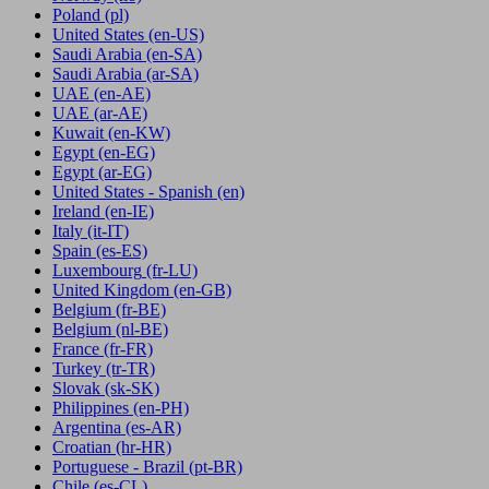
Poland
(pl)
United States
(en-US)
Saudi Arabia
(en-SA)
Saudi Arabia
(ar-SA)
UAE
(en-AE)
UAE
(ar-AE)
Kuwait
(en-KW)
Egypt
(en-EG)
Egypt
(ar-EG)
United States - Spanish
(en)
Ireland
(en-IE)
Italy
(it-IT)
Spain
(es-ES)
Luxembourg
(fr-LU)
United Kingdom
(en-GB)
Belgium
(fr-BE)
Belgium
(nl-BE)
France
(fr-FR)
Turkey
(tr-TR)
Slovak
(sk-SK)
Philippines
(en-PH)
Argentina
(es-AR)
Croatian
(hr-HR)
Portuguese - Brazil
(pt-BR)
Chile
(es-CL)