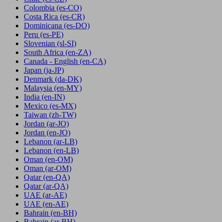
Colombia
(es-CO)
Costa Rica
(es-CR)
Dominicana
(es-DO)
Peru
(es-PE)
Slovenian
(sl-SI)
South Africa
(en-ZA)
Canada - English
(en-CA)
Japan
(ja-JP)
Denmark
(da-DK)
Malaysia
(en-MY)
India
(en-IN)
Mexico
(es-MX)
Taiwan
(zh-TW)
Jordan
(ar-JO)
Jordan
(en-JO)
Lebanon
(ar-LB)
Lebanon
(en-LB)
Oman
(en-OM)
Oman
(ar-OM)
Qatar
(en-QA)
Qatar
(ar-QA)
UAE
(ar-AE)
UAE
(en-AE)
Bahrain
(en-BH)
Bahrain
(ar-BH)