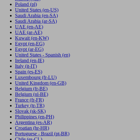
Poland
(pl)
United States
(en-US)
Saudi Arabia
(en-SA)
Saudi Arabia
(ar-SA)
UAE
(en-AE)
UAE
(ar-AE)
Kuwait
(en-KW)
Egypt
(en-EG)
Egypt
(ar-EG)
United States - Spanish
(en)
Ireland
(en-IE)
Italy
(it-IT)
Spain
(es-ES)
Luxembourg
(fr-LU)
United Kingdom
(en-GB)
Belgium
(fr-BE)
Belgium
(nl-BE)
France
(fr-FR)
Turkey
(tr-TR)
Slovak
(sk-SK)
Philippines
(en-PH)
Argentina
(es-AR)
Croatian
(hr-HR)
Portuguese - Brazil
(pt-BR)
Chile
(es-CL)