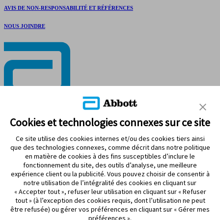
AVIS DE NON-RESPONSABILITÉ ET RÉFÉRENCES
NOUS JOINDRE
RESTEZ CONNECTÉ
Cookies et technologies connexes sur ce site
Ce site utilise des cookies internes et/ou des cookies tiers ainsi
que des technologies connexes, comme décrit dans notre politique
en matière de cookies à des fins susceptibles d’inclure le
fonctionnement du site, des outils d’analyse, une meilleure
Modalités d’utilisation
expérience client ou la publicité. Vous pouvez choisir de consentir à
Politique de confidentialité
notre utilisation de l’intégralité des cookies en cliquant sur
Énoncé d’accessibilité
« Accepter tout », refuser leur utilisation en cliquant sur « Refuser
Préférences de cookies
tout » (à l’exception des cookies requis, dont l’utilisation ne peut
être refusée) ou gérer vos préférences en cliquant sur « Gérer mes
©2026 Abbott. Tous droits réservés. La forme circulaire du boîtier
préférences ».
du capteur, FreeStyle, Libre et les marques connexes sont des