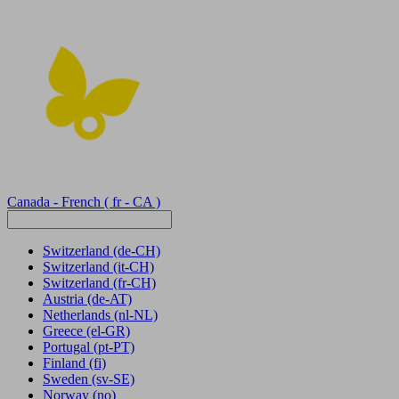
Canada - French
( fr - CA )
Switzerland
(de-CH)
Switzerland
(it-CH)
Switzerland
(fr-CH)
Austria
(de-AT)
Netherlands
(nl-NL)
Greece
(el-GR)
Portugal
(pt-PT)
Finland
(fi)
Sweden
(sv-SE)
Norway
(no)