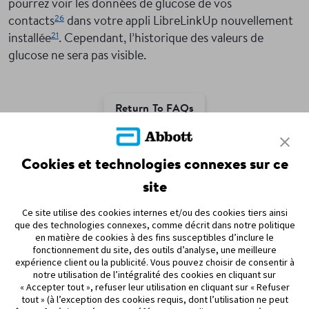
pourrez voir les données de glucose de vos
26
contacts
dans votre appli LibreLinkUp nouvellement
21
installée
. Cependant, l’historique des valeurs de
glucose ne sera pas visible.
Return To FAQs
ADC-126063-F v1.0
Cookies et technologies connexes sur ce
site
Ce site utilise des cookies internes et/ou des cookies tiers ainsi
que des technologies connexes, comme décrit dans notre politique
PARTENARIATS
en matière de cookies à des fins susceptibles d’inclure le
fonctionnement du site, des outils d’analyse, une meilleure
PLAN DU SITE
expérience client ou la publicité. Vous pouvez choisir de consentir à
notre utilisation de l’intégralité des cookies en cliquant sur
« Accepter tout », refuser leur utilisation en cliquant sur « Refuser
AVIS DE NON-RESPONSABILITÉ ET RÉFÉRENCES
tout » (à l’exception des cookies requis, dont l’utilisation ne peut