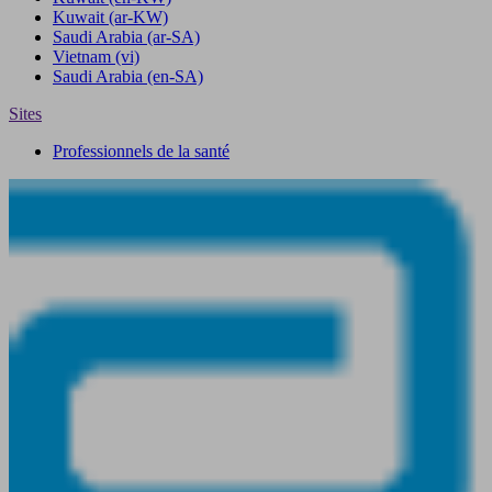
Kuwait
(ar-KW)
Saudi Arabia
(ar-SA)
Vietnam
(vi)
Saudi Arabia
(en-SA)
Sites
Professionnels de la santé