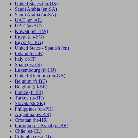
United States
(en-US)
Saudi Arabia
(en-SA)
Saudi Arabia
(ar-SA)
UAE
(en-AE)
UAE
(ar-AE)
Kuwait
(en-KW)
Egypt
(en-EG)
Egypt
(ar-EG)
United States - Spanish
(en)
Ireland
(en-IE)
Italy
(it-IT)
Spain
(es-ES)
Luxembourg
(fr-LU)
United Kingdom
(en-GB)
Belgium
(fr-BE)
Belgium
(nl-BE)
France
(fr-FR)
Turkey
(tr-TR)
Slovak
(sk-SK)
Philippines
(en-PH)
Argentina
(es-AR)
Croatian
(hr-HR)
Portuguese - Brazil
(pt-BR)
Chile
(es-CL)
Colombia
(es-CO)