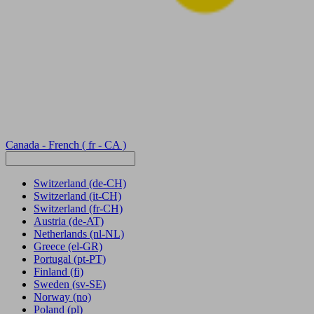
Canada - French
( fr - CA )
Switzerland
(de-CH)
Switzerland
(it-CH)
Switzerland
(fr-CH)
Austria
(de-AT)
Netherlands
(nl-NL)
Greece
(el-GR)
Portugal
(pt-PT)
Finland
(fi)
Sweden
(sv-SE)
Norway
(no)
Poland
(pl)