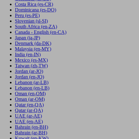
Costa Rica
(es-CR)
Dominicana
(es-DO)
Peru
(es-PE)
Slovenian
(sl-SI)
South Africa
(en-ZA)
Canada - English
(en-CA)
Japan
(ja-JP)
Denmark
(da-DK)
Malaysia
(en-MY)
India
(en-IN)
Mexico
(es-MX)
Taiwan
(zh-TW)
Jordan
(ar-JO)
Jordan
(en-JO)
Lebanon
(ar-LB)
Lebanon
(en-LB)
Oman
(en-OM)
Oman
(ar-OM)
Qatar
(en-QA)
Qatar
(ar-QA)
UAE
(ar-AE)
UAE
(en-AE)
Bahrain
(en-BH)
Bahrain
(ar-BH)
Kuwait
(en-KW)