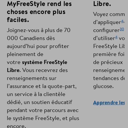
MyFreeStyle rend les
Libre.
choses encore plus
Voyez comme i
faciles.
4
,
5
d’appliquer
30
Joignez-vous à plus de 70
configurer
e
4
000 Canadiens dès
d’utiliser
vot
aujourd’hui pour profiter
FreeStyle Libr
pleinement de
première fois
votre
système FreeStyle
de précieux
Libre
. Vous recevrez des
renseignemen
renseignements sur
tendances de 
l’assurance et la quote-part,
glucose.
un service à la clientèle
dédié, un soutien éducatif
Apprendre les 
pendant votre parcours avec
le système FreeStyle, et plus
encore.