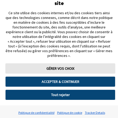
site
Ce site utilise des cookies internes et/ou des cookies tiers ainsi
que des technologies connexes, comme décrit dans notre politique
PARTENARIATS
en matière de cookies à des fins susceptibles d’inclure le
fonctionnement du site, des outils d’analyse, une meilleure
PLAN DU SITE
expérience client ou la publicité. Vous pouvez choisir de consentir à
notre utilisation de l’intégralité des cookies en cliquant sur
« Accepter tout », refuser leur utilisation en cliquant sur « Refuser
AVIS DE NON-RESPONSABILITÉ ET RÉFÉRENCES
tout » (à l’exception des cookies requis, dont l’utilisation ne peut
être refusée) ou gérer vos préférences en cliquant sur « Gérer mes
NOUS JOINDRE
préférences ».
GÉRER VOS CHOIX
ACCEPTER & CONTINUER
Modalités d’utilisation
Politique de confidentialité
Énoncé d’accessibilité
Préférences de cookies
Tout rejeter
©2026 Abbott. Tous droits réservés. La forme circulaire du boîtier du
capteur, FreeStyle, Libre et les marques connexes sont des marques
Politique de confidentialité
Politique de cookie
Tracker Details
d’Abbott.
ADC-99093-F v2.0