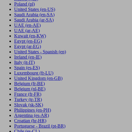
Poland
(pl)
United States
(en-US)
Saudi Arabia
(en-SA)
Saudi Arabia
(ar-SA)
UAE
(en-AE)
UAE
(ar-AE)
Kuwait
(en-KW)
Egypt
(en-EG)
Egypt
(ar-EG)
United States - Spanish
(en)
Ireland
(en-IE)
Italy
(it-IT)
Spain
(es-ES)
Luxembourg
(fr-LU)
United Kingdom
(en-GB)
Belgium
(fr-BE)
Belgium
(nl-BE)
France
(fr-FR)
Turkey
(tr-TR)
Slovak
(sk-SK)
Philippines
(en-PH)
Argentina
(es-AR)
Croatian
(hr-HR)
Portuguese - Brazil
(pt-BR)
Chile
(es-CL)