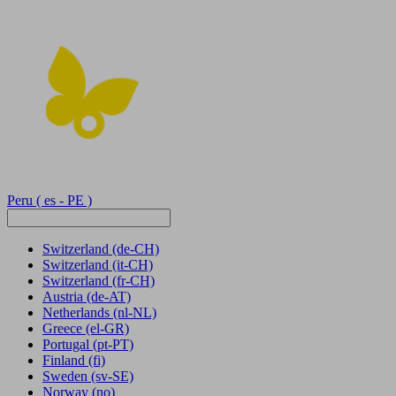
Peru
( es - PE )
Switzerland
(de-CH)
Switzerland
(it-CH)
Switzerland
(fr-CH)
Austria
(de-AT)
Netherlands
(nl-NL)
Greece
(el-GR)
Portugal
(pt-PT)
Finland
(fi)
Sweden
(sv-SE)
Norway
(no)