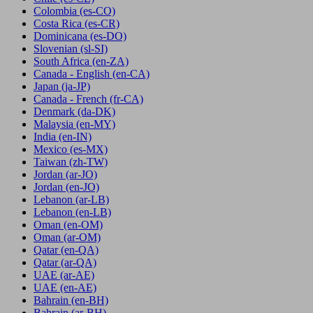
Colombia
(es-CO)
Costa Rica
(es-CR)
Dominicana
(es-DO)
Slovenian
(sl-SI)
South Africa
(en-ZA)
Canada - English
(en-CA)
Japan
(ja-JP)
Canada - French
(fr-CA)
Denmark
(da-DK)
Malaysia
(en-MY)
India
(en-IN)
Mexico
(es-MX)
Taiwan
(zh-TW)
Jordan
(ar-JO)
Jordan
(en-JO)
Lebanon
(ar-LB)
Lebanon
(en-LB)
Oman
(en-OM)
Oman
(ar-OM)
Qatar
(en-QA)
Qatar
(ar-QA)
UAE
(ar-AE)
UAE
(en-AE)
Bahrain
(en-BH)
Bahrain
(ar-BH)