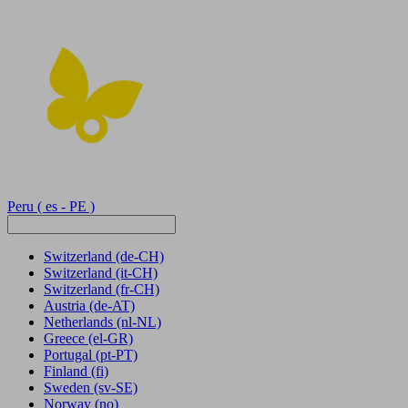
Peru
( es - PE )
Switzerland
(de-CH)
Switzerland
(it-CH)
Switzerland
(fr-CH)
Austria
(de-AT)
Netherlands
(nl-NL)
Greece
(el-GR)
Portugal
(pt-PT)
Finland
(fi)
Sweden
(sv-SE)
Norway
(no)