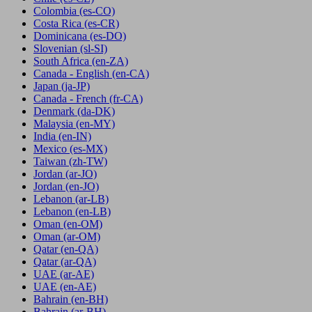
Colombia
(es-CO)
Costa Rica
(es-CR)
Dominicana
(es-DO)
Slovenian
(sl-SI)
South Africa
(en-ZA)
Canada - English
(en-CA)
Japan
(ja-JP)
Canada - French
(fr-CA)
Denmark
(da-DK)
Malaysia
(en-MY)
India
(en-IN)
Mexico
(es-MX)
Taiwan
(zh-TW)
Jordan
(ar-JO)
Jordan
(en-JO)
Lebanon
(ar-LB)
Lebanon
(en-LB)
Oman
(en-OM)
Oman
(ar-OM)
Qatar
(en-QA)
Qatar
(ar-QA)
UAE
(ar-AE)
UAE
(en-AE)
Bahrain
(en-BH)
Bahrain
(ar-BH)