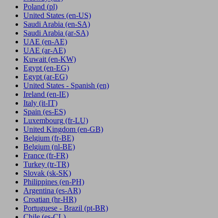
Poland
(pl)
United States
(en-US)
Saudi Arabia
(en-SA)
Saudi Arabia
(ar-SA)
UAE
(en-AE)
UAE
(ar-AE)
Kuwait
(en-KW)
Egypt
(en-EG)
Egypt
(ar-EG)
United States - Spanish
(en)
Ireland
(en-IE)
Italy
(it-IT)
Spain
(es-ES)
Luxembourg
(fr-LU)
United Kingdom
(en-GB)
Belgium
(fr-BE)
Belgium
(nl-BE)
France
(fr-FR)
Turkey
(tr-TR)
Slovak
(sk-SK)
Philippines
(en-PH)
Argentina
(es-AR)
Croatian
(hr-HR)
Portuguese - Brazil
(pt-BR)
Chile
(es-CL)