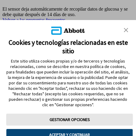
El sensor deja automáticamente de recopilar datos de glucosa y se
debe quitar después de 14 días de uso.
Volver a las preguntas frecuentes
MAPA DEL SITIO
Cookies y tecnologías relacionadas en este
sitio
REFERENCIAS & AVISO LEGAL
Este sitio utiliza cookies propias y/o de terceros y tecnologías
CONTÁCTANOS
relacionadas, como se describe en nuestra política de cookies,
para finalidades que pueden incluir la operación del sitio, el análisis,
la mejora de la experiencia de usuario o la publicidad. Puede optar
por dar su consentimiento para nuestro uso de todas las cookies
haciendo clic en "Aceptar todas", rechazar su uso haciendo clic en
"Rechazar todas" (excepto las cookies requeridas, que no se
pueden rechazar) o gestionar sus propias preferencias haciendo
clic en "Gestionar opciones".
MANTENTE EN CONTACTO
GESTIONAR OPCIONES
ACEPTAR Y CONTINUAR