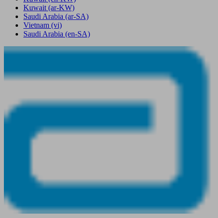
Kuwait
(ar-KW)
Saudi Arabia
(ar-SA)
Vietnam
(vi)
Saudi Arabia
(en-SA)