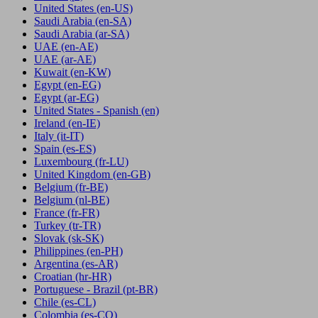
United States
(en-US)
Saudi Arabia
(en-SA)
Saudi Arabia
(ar-SA)
UAE
(en-AE)
UAE
(ar-AE)
Kuwait
(en-KW)
Egypt
(en-EG)
Egypt
(ar-EG)
United States - Spanish
(en)
Ireland
(en-IE)
Italy
(it-IT)
Spain
(es-ES)
Luxembourg
(fr-LU)
United Kingdom
(en-GB)
Belgium
(fr-BE)
Belgium
(nl-BE)
France
(fr-FR)
Turkey
(tr-TR)
Slovak
(sk-SK)
Philippines
(en-PH)
Argentina
(es-AR)
Croatian
(hr-HR)
Portuguese - Brazil
(pt-BR)
Chile
(es-CL)
Colombia
(es-CO)