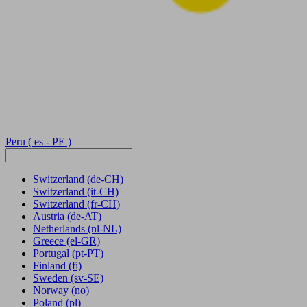
Peru
( es - PE )
Switzerland
(de-CH)
Switzerland
(it-CH)
Switzerland
(fr-CH)
Austria
(de-AT)
Netherlands
(nl-NL)
Greece
(el-GR)
Portugal
(pt-PT)
Finland
(fi)
Sweden
(sv-SE)
Norway
(no)
Poland
(pl)