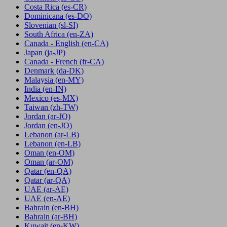
Costa Rica
(es-CR)
Dominicana
(es-DO)
Slovenian
(sl-SI)
South Africa
(en-ZA)
Canada - English
(en-CA)
Japan
(ja-JP)
Canada - French
(fr-CA)
Denmark
(da-DK)
Malaysia
(en-MY)
India
(en-IN)
Mexico
(es-MX)
Taiwan
(zh-TW)
Jordan
(ar-JO)
Jordan
(en-JO)
Lebanon
(ar-LB)
Lebanon
(en-LB)
Oman
(en-OM)
Oman
(ar-OM)
Qatar
(en-QA)
Qatar
(ar-QA)
UAE
(ar-AE)
UAE
(en-AE)
Bahrain
(en-BH)
Bahrain
(ar-BH)
Kuwait
(en-KW)