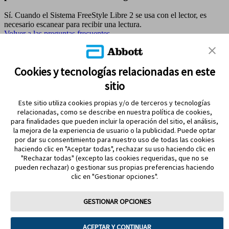
Sí. Cuando el Sistema FreeStyle Libre 2 se usa con el lector, es
necesario escanear para recibir una lectura.
Volver a las preguntas frecuentes
MAPA DEL SITIO
Cookies y tecnologías relacionadas en este
sitio
REFERENCIAS & AVISO LEGAL
Este sitio utiliza cookies propias y/o de terceros y tecnologías
CONTÁCTANOS
relacionadas, como se describe en nuestra política de cookies,
para finalidades que pueden incluir la operación del sitio, el análisis,
la mejora de la experiencia de usuario o la publicidad. Puede optar
por dar su consentimiento para nuestro uso de todas las cookies
haciendo clic en "Aceptar todas", rechazar su uso haciendo clic en
"Rechazar todas" (excepto las cookies requeridas, que no se
pueden rechazar) o gestionar sus propias preferencias haciendo
clic en "Gestionar opciones".
MANTENTE EN CONTACTO
GESTIONAR OPCIONES
ACEPTAR Y CONTINUAR