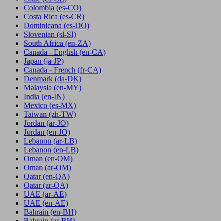
Colombia
(es-CO)
Costa Rica
(es-CR)
Dominicana
(es-DO)
Slovenian
(sl-SI)
South Africa
(en-ZA)
Canada - English
(en-CA)
Japan
(ja-JP)
Canada - French
(fr-CA)
Denmark
(da-DK)
Malaysia
(en-MY)
India
(en-IN)
Mexico
(es-MX)
Taiwan
(zh-TW)
Jordan
(ar-JO)
Jordan
(en-JO)
Lebanon
(ar-LB)
Lebanon
(en-LB)
Oman
(en-OM)
Oman
(ar-OM)
Qatar
(en-QA)
Qatar
(ar-QA)
UAE
(ar-AE)
UAE
(en-AE)
Bahrain
(en-BH)
Bahrain
(ar-BH)