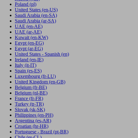
Poland
(pl)
United States
(en-US)
Saudi Arabia
(en-SA)
Saudi Arabia
(ar-SA)
UAE
(en-AE)
UAE
(ar-AE)
Kuwait
(en-KW)
Egypt
(en-EG)
Egypt
(ar-EG)
United States - Spanish
(en)
Ireland
(en-IE)
Italy
(it-IT)
Spain
(es-ES)
Luxembourg
(fr-LU)
United Kingdom
(en-GB)
Belgium
(fr-BE)
Belgium
(nl-BE)
France
(fr-FR)
Turkey
(tr-TR)
Slovak
(sk-SK)
Philippines
(en-PH)
Argentina
(es-AR)
Croatian
(hr-HR)
Portuguese - Brazil
(pt-BR)
Chile
(es-CL)