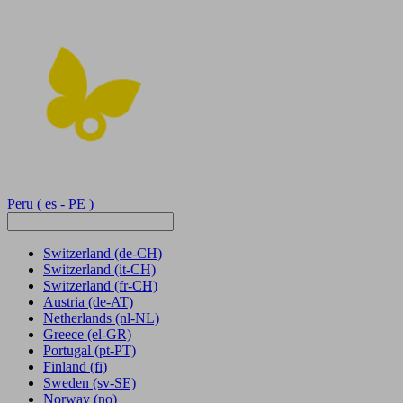
Peru
( es - PE )
Switzerland
(de-CH)
Switzerland
(it-CH)
Switzerland
(fr-CH)
Austria
(de-AT)
Netherlands
(nl-NL)
Greece
(el-GR)
Portugal
(pt-PT)
Finland
(fi)
Sweden
(sv-SE)
Norway
(no)