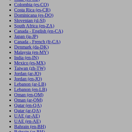
Colombia
(es-CO)
Costa Rica
(es-CR)
Dominicana
(es-DO)
Slovenian
(sl-SI)
South Africa
(en-ZA)
Canada - English
(en-CA)
Japan
(ja-JP)
Canada - French
(fr-CA)
Denmark
(da-DK)
Malaysia
(en-MY)
India
(en-IN)
Mexico
(es-MX)
Taiwan
(zh-TW)
Jordan
(ar-JO)
Jordan
(en-JO)
Lebanon
(ar-LB)
Lebanon
(en-LB)
Oman
(en-OM)
Oman
(ar-OM)
Qatar
(en-QA)
Qatar
(ar-QA)
UAE
(ar-AE)
UAE
(en-AE)
Bahrain
(en-BH)
Bahrain
(ar-BH)