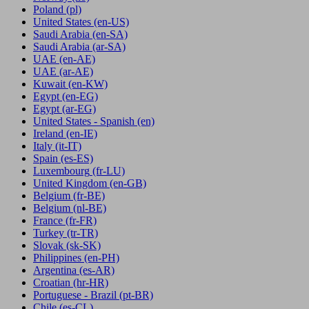
Poland
(pl)
United States
(en-US)
Saudi Arabia
(en-SA)
Saudi Arabia
(ar-SA)
UAE
(en-AE)
UAE
(ar-AE)
Kuwait
(en-KW)
Egypt
(en-EG)
Egypt
(ar-EG)
United States - Spanish
(en)
Ireland
(en-IE)
Italy
(it-IT)
Spain
(es-ES)
Luxembourg
(fr-LU)
United Kingdom
(en-GB)
Belgium
(fr-BE)
Belgium
(nl-BE)
France
(fr-FR)
Turkey
(tr-TR)
Slovak
(sk-SK)
Philippines
(en-PH)
Argentina
(es-AR)
Croatian
(hr-HR)
Portuguese - Brazil
(pt-BR)
Chile
(es-CL)