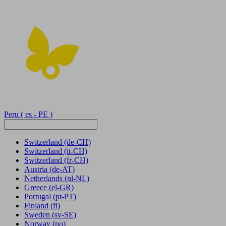
Peru
( es - PE )
Switzerland
(de-CH)
Switzerland
(it-CH)
Switzerland
(fr-CH)
Austria
(de-AT)
Netherlands
(nl-NL)
Greece
(el-GR)
Portugal
(pt-PT)
Finland
(fi)
Sweden
(sv-SE)
Norway
(no)