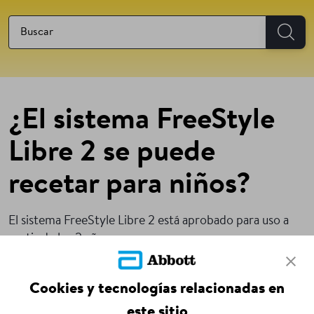
¿El sistema FreeStyle
Libre 2 se puede
recetar para niños?
El sistema FreeStyle Libre 2 está aprobado para uso a
partir de los 2 años.
Cookies y tecnologías relacionadas en
Volver A Las Preguntas Frecuentes
este sitio