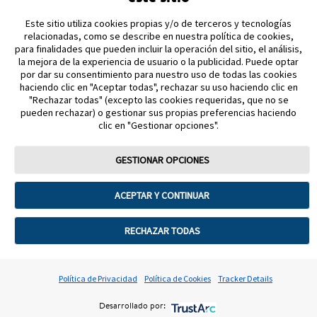
Este sitio utiliza cookies propias y/o de terceros y tecnologías
relacionadas, como se describe en nuestra política de cookies,
para finalidades que pueden incluir la operación del sitio, el análisis,
MAPA DEL SITIO
la mejora de la experiencia de usuario o la publicidad. Puede optar
por dar su consentimiento para nuestro uso de todas las cookies
haciendo clic en "Aceptar todas", rechazar su uso haciendo clic en
REFERENCIAS & AVISO LEGAL
"Rechazar todas" (excepto las cookies requeridas, que no se
pueden rechazar) o gestionar sus propias preferencias haciendo
CONTÁCTANOS
clic en "Gestionar opciones".
GESTIONAR OPCIONES
ACEPTAR Y CONTINUAR
Términos y condiciones
Política de privacidad
Política de garantía
Preferencias sobre cookies
RECHAZAR TODAS
©2025 Abbott. Todos los derechos reservados. La forma circular del
armazón del sensor, FreeStyle, Libre y las marcas relacionadas son marcas
Política de Privacidad
Política de Cookies
Tracker Details
de Abbott.
ADC-102259 v2.0
Desarrollado por: