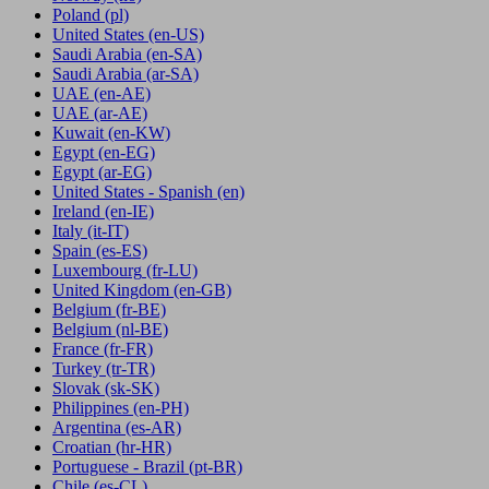
Poland
(pl)
United States
(en-US)
Saudi Arabia
(en-SA)
Saudi Arabia
(ar-SA)
UAE
(en-AE)
UAE
(ar-AE)
Kuwait
(en-KW)
Egypt
(en-EG)
Egypt
(ar-EG)
United States - Spanish
(en)
Ireland
(en-IE)
Italy
(it-IT)
Spain
(es-ES)
Luxembourg
(fr-LU)
United Kingdom
(en-GB)
Belgium
(fr-BE)
Belgium
(nl-BE)
France
(fr-FR)
Turkey
(tr-TR)
Slovak
(sk-SK)
Philippines
(en-PH)
Argentina
(es-AR)
Croatian
(hr-HR)
Portuguese - Brazil
(pt-BR)
Chile
(es-CL)