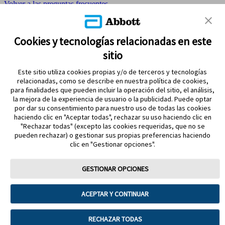
Volver a las preguntas frecuentes
MAPA DEL SITIO
Cookies y tecnologías relacionadas en este
sitio
REFERENCIAS & AVISO LEGAL
Este sitio utiliza cookies propias y/o de terceros y tecnologías
CONTÁCTANOS
relacionadas, como se describe en nuestra política de cookies,
para finalidades que pueden incluir la operación del sitio, el análisis,
la mejora de la experiencia de usuario o la publicidad. Puede optar
por dar su consentimiento para nuestro uso de todas las cookies
haciendo clic en "Aceptar todas", rechazar su uso haciendo clic en
"Rechazar todas" (excepto las cookies requeridas, que no se
pueden rechazar) o gestionar sus propias preferencias haciendo
clic en "Gestionar opciones".
MANTENTE EN CONTACTO
GESTIONAR OPCIONES
ACEPTAR Y CONTINUAR
Términos y condiciones
Política de privacidad
RECHAZAR TODAS
Política de garantía