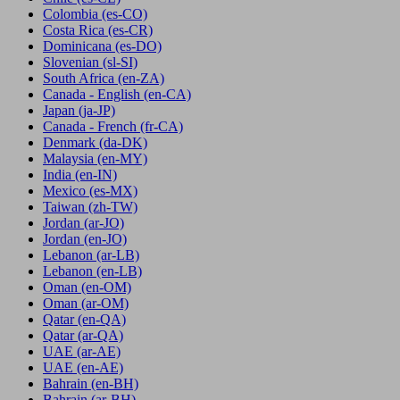
Colombia
(es-CO)
Costa Rica
(es-CR)
Dominicana
(es-DO)
Slovenian
(sl-SI)
South Africa
(en-ZA)
Canada - English
(en-CA)
Japan
(ja-JP)
Canada - French
(fr-CA)
Denmark
(da-DK)
Malaysia
(en-MY)
India
(en-IN)
Mexico
(es-MX)
Taiwan
(zh-TW)
Jordan
(ar-JO)
Jordan
(en-JO)
Lebanon
(ar-LB)
Lebanon
(en-LB)
Oman
(en-OM)
Oman
(ar-OM)
Qatar
(en-QA)
Qatar
(ar-QA)
UAE
(ar-AE)
UAE
(en-AE)
Bahrain
(en-BH)
Bahrain
(ar-BH)