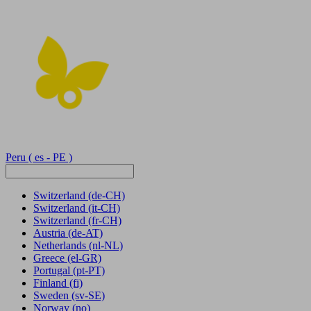
Peru
( es - PE )
Switzerland
(de-CH)
Switzerland
(it-CH)
Switzerland
(fr-CH)
Austria
(de-AT)
Netherlands
(nl-NL)
Greece
(el-GR)
Portugal
(pt-PT)
Finland
(fi)
Sweden
(sv-SE)
Norway
(no)