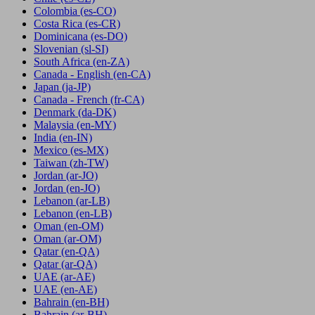
Colombia
(es-CO)
Costa Rica
(es-CR)
Dominicana
(es-DO)
Slovenian
(sl-SI)
South Africa
(en-ZA)
Canada - English
(en-CA)
Japan
(ja-JP)
Canada - French
(fr-CA)
Denmark
(da-DK)
Malaysia
(en-MY)
India
(en-IN)
Mexico
(es-MX)
Taiwan
(zh-TW)
Jordan
(ar-JO)
Jordan
(en-JO)
Lebanon
(ar-LB)
Lebanon
(en-LB)
Oman
(en-OM)
Oman
(ar-OM)
Qatar
(en-QA)
Qatar
(ar-QA)
UAE
(ar-AE)
UAE
(en-AE)
Bahrain
(en-BH)
Bahrain
(ar-BH)