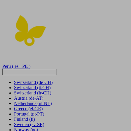
Peru
( es - PE )
Switzerland
(de-CH)
Switzerland
(it-CH)
Switzerland
(fr-CH)
Austria
(de-AT)
Netherlands
(nl-NL)
Greece
(el-GR)
Portugal
(pt-PT)
Finland
(fi)
Sweden
(sv-SE)
Norway
(no)