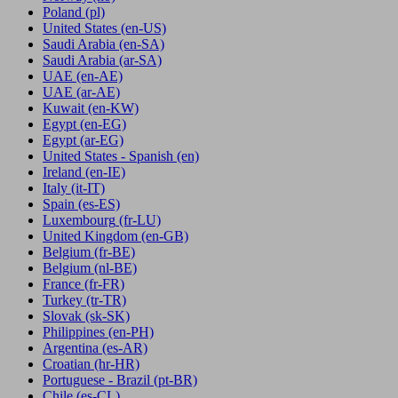
Poland
(pl)
United States
(en-US)
Saudi Arabia
(en-SA)
Saudi Arabia
(ar-SA)
UAE
(en-AE)
UAE
(ar-AE)
Kuwait
(en-KW)
Egypt
(en-EG)
Egypt
(ar-EG)
United States - Spanish
(en)
Ireland
(en-IE)
Italy
(it-IT)
Spain
(es-ES)
Luxembourg
(fr-LU)
United Kingdom
(en-GB)
Belgium
(fr-BE)
Belgium
(nl-BE)
France
(fr-FR)
Turkey
(tr-TR)
Slovak
(sk-SK)
Philippines
(en-PH)
Argentina
(es-AR)
Croatian
(hr-HR)
Portuguese - Brazil
(pt-BR)
Chile
(es-CL)