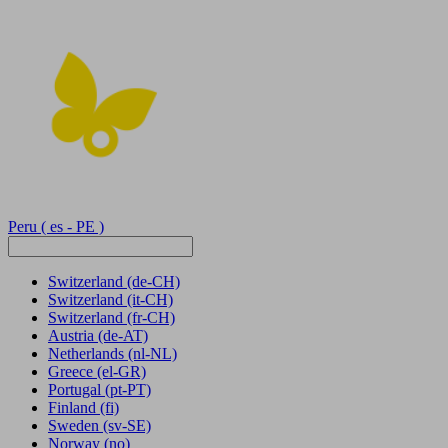
Peru
( es - PE )
Switzerland
(de-CH)
Switzerland
(it-CH)
Switzerland
(fr-CH)
Austria
(de-AT)
Netherlands
(nl-NL)
Greece
(el-GR)
Portugal
(pt-PT)
Finland
(fi)
Sweden
(sv-SE)
Norway
(no)