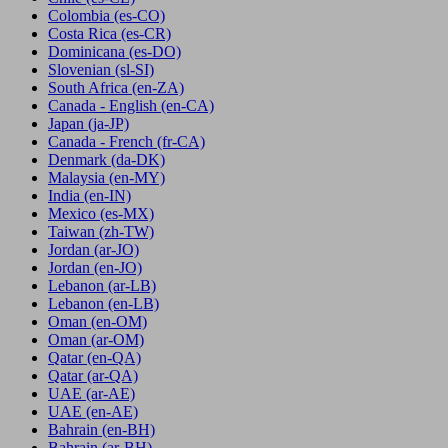
Colombia
(es-CO)
Costa Rica
(es-CR)
Dominicana
(es-DO)
Slovenian
(sl-SI)
South Africa
(en-ZA)
Canada - English
(en-CA)
Japan
(ja-JP)
Canada - French
(fr-CA)
Denmark
(da-DK)
Malaysia
(en-MY)
India
(en-IN)
Mexico
(es-MX)
Taiwan
(zh-TW)
Jordan
(ar-JO)
Jordan
(en-JO)
Lebanon
(ar-LB)
Lebanon
(en-LB)
Oman
(en-OM)
Oman
(ar-OM)
Qatar
(en-QA)
Qatar
(ar-QA)
UAE
(ar-AE)
UAE
(en-AE)
Bahrain
(en-BH)
Bahrain
(ar-BH)