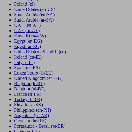
Poland
(pl)
United States
(en-US)
Saudi Arabia
(en-SA)
Saudi Arabia
(ar-SA)
UAE
(en-AE)
UAE
(ar-AE)
Kuwait
(en-KW)
Egypt
(en-EG)
Egypt
(ar-EG)
United States - Spanish
(en)
Ireland
(en-IE)
Italy
(it-IT)
Spain
(es-ES)
Luxembourg
(fr-LU)
United Kingdom
(en-GB)
Belgium
(fr-BE)
Belgium
(nl-BE)
France
(fr-FR)
Turkey
(tr-TR)
Slovak
(sk-SK)
Philippines
(en-PH)
Argentina
(es-AR)
Croatian
(hr-HR)
Portuguese - Brazil
(pt-BR)
Chile
(es-CL)